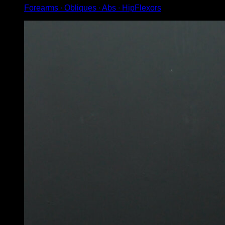
Forearms ∙ Obliques ∙ Abs ∙ HipFlexors