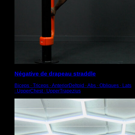
Négative de drapeau straddle
Biceps ∙ Triceps ∙ AnteriorDeltoid ∙ Abs ∙ Obliques ∙ Lats
∙ UpperChest ∙ UpperTrapezius