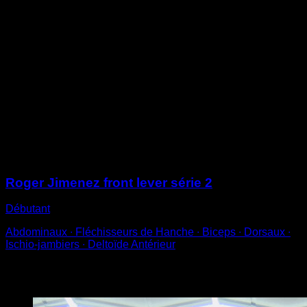
Contracte tes abdominaux de façon à ce que le haut du
dos se soulève du sol
Fléchis une de tes jambes en ramenant le genou vers
la poitrine tout en gardant l’autre jambe tendue
Étends les bras en protrayant les omoplates afin que le
haut du dos soit arrondi
Pour une technique parfaite vérifie que tu n’as pas de
cambrure lombaire et que les omoplates sont
protrayées tout en contractant les dorsaux pour les
abaisser
Sessions
Roger Jimenez front lever série 2
Débutant
Abdominaux ∙ Fléchisseurs de Hanche ∙ Biceps ∙ Dorsaux ∙
Ischio-jambiers ∙ Deltoïde Antérieur
Vous pourriez aussi aimer