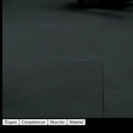
Étapes
Compétences
Muscles
Matériel
Au sol sur le dos