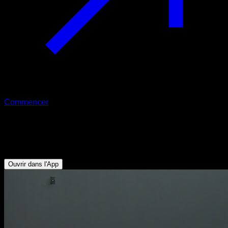
Commencer
Hollow body hold à 1 jambe
Abdominaux - Fléchisseurs de Hanche
Ouvrir dans l'App