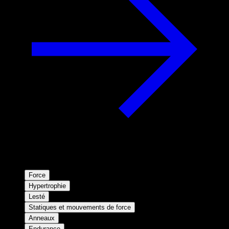
Force
Hypertrophie
Lesté
Statiques et mouvements de force
Anneaux
Endurance