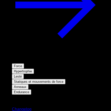
Force
Hypertrophie
Lesté
Statiques et mouvements de force
Anneaux
Endurance
Restez informé
Changelog