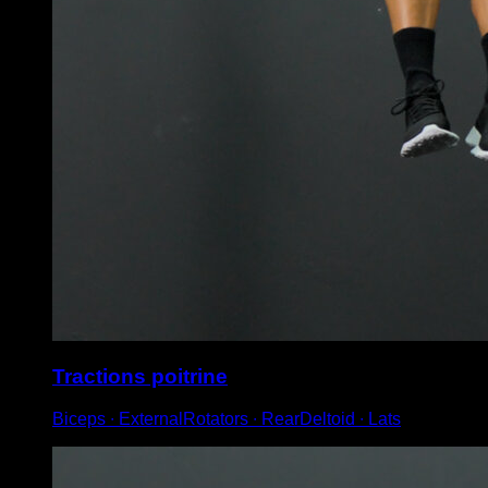
Tractions poitrine
Biceps ∙ ExternalRotators ∙ RearDeltoid ∙ Lats