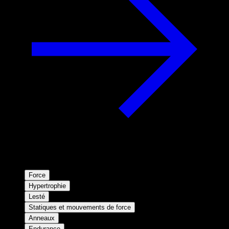
Force
Hypertrophie
Lesté
Statiques et mouvements de force
Anneaux
Endurance