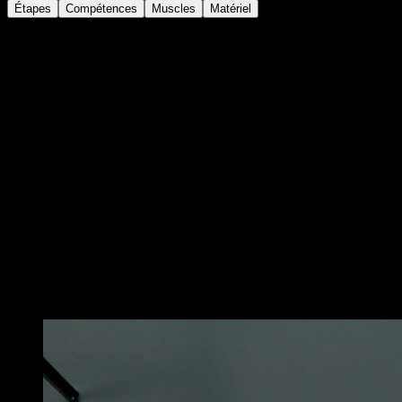
Étapes
Compétences
Muscles
Matériel
Place-toi sous une barre basse avec les genoux fléchis
et une prise en pronation
Effectue une traction
Une fois en haut, déplace-toi latéralement en
fléchissant un bras et en étendant l’autre sans laisser
descendre ta tête
Tu peux aussi les réaliser avec les jambes tendues
pour augmenter la difficulté
Contrairement aux tractions classiques, les tractions
australiennes sollicitent particulièrement la zone du
trapèze moyen et inférieur ainsi que les rotateurs
externes, ce qui peut être bénéfique pour corriger ta
posture, travailler les déséquilibres et prévenir les
blessures
Vous pourriez aussi aimer