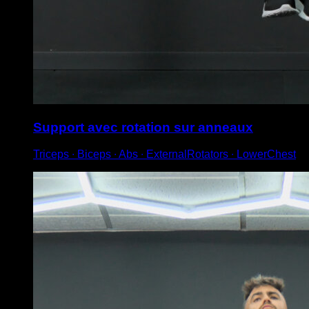
Support avec rotation sur anneaux
Triceps ∙ Biceps ∙ Abs ∙ ExternalRotators ∙ LowerChest