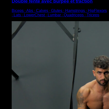
Double fente avec burpee et traction
Biceps ∙ Abs ∙ Calves ∙ Glutes ∙ Hamstrings ∙ HipFlexors
∙ Lats ∙ LowerChest ∙ Lumbar ∙ Quadriceps ∙ Triceps