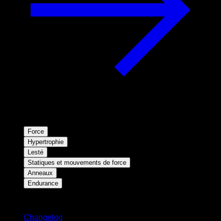
Force
Hypertrophie
Lesté
Statiques et mouvements de force
Anneaux
Endurance
Restez informé
Changelog