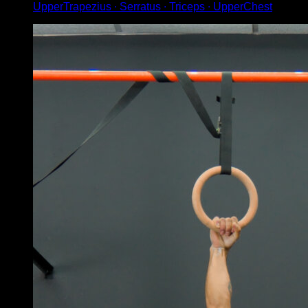
UpperTrapezius ∙ Serratus ∙ Triceps ∙ UpperChest