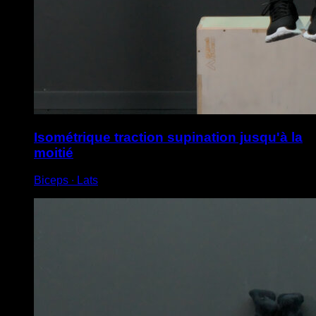
Isométrique traction supination jusqu'à la
moitié
Biceps ∙ Lats