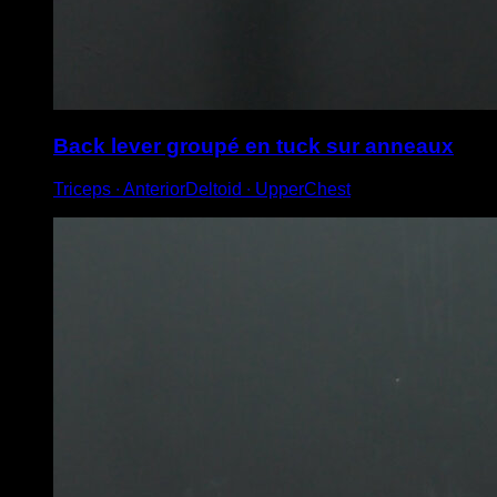
Back lever groupé en tuck sur anneaux
Triceps ∙ AnteriorDeltoid ∙ UpperChest