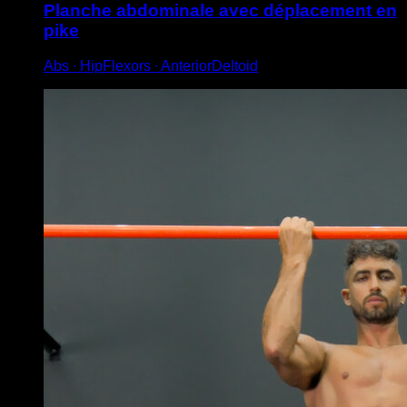
Planche abdominale avec déplacement en
pike
Abs ∙ HipFlexors ∙ AnteriorDeltoid