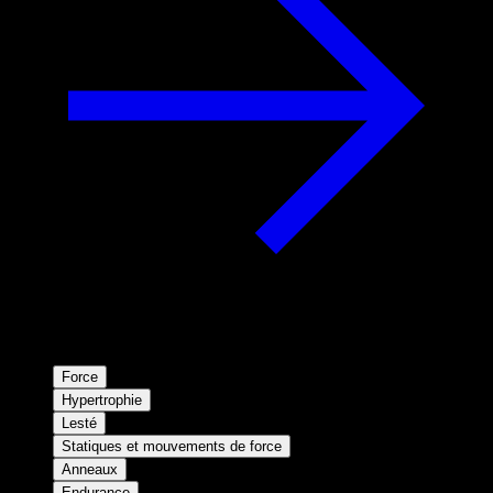
Force
Hypertrophie
Lesté
Statiques et mouvements de force
Anneaux
Endurance