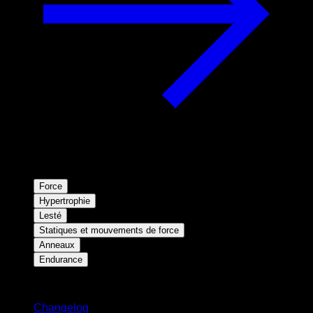
Force
Hypertrophie
Lesté
Statiques et mouvements de force
Anneaux
Endurance
Restez informé
Changelog