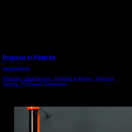
Sur des barres type espalier ou sur une barre verticale
Place une main à une hauteur supérieure à celle de ta
tête et l’autre à la hauteur de ta taille
Allonge les jambes en essayant d’atteindre un angle
de 45º par rapport au sol
Maintiens cette position pendant un temps déterminé
Sessions
Drapeau et Planche
Intermédiaire
Obliques ∙ Abdominaux ∙ Deltoïde Antérieur ∙ Dorsaux ∙
Triceps ∙ Pectoraux Supérieurs
Vous pourriez aussi aimer