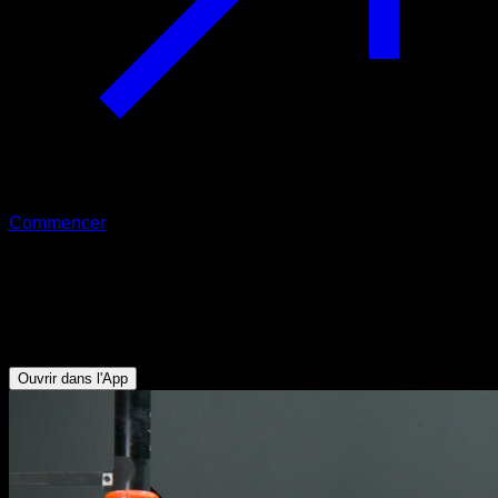
Commencer
Drapeau tombé
Obliques - Abdominaux - Deltoïde Antérieur - Dorsaux -
Triceps - Pectoraux Supérieurs - Trapèze Supérieur - Biceps
Ouvrir dans l'App