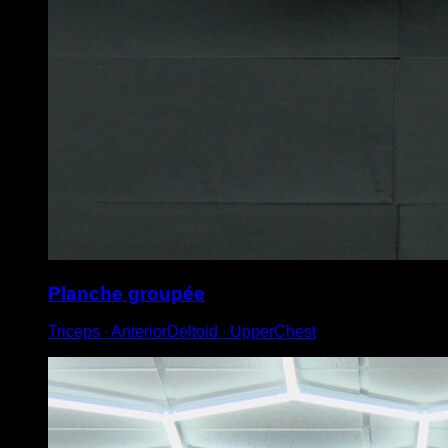
Planche groupée
Triceps ∙ AnteriorDeltoid ∙ UpperChest