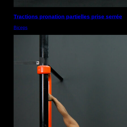
Tractions pronation partielles prise serrée
Biceps