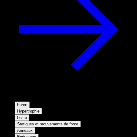
Force
Hypertrophie
Lesté
Statiques et mouvements de force
Anneaux
Endurance