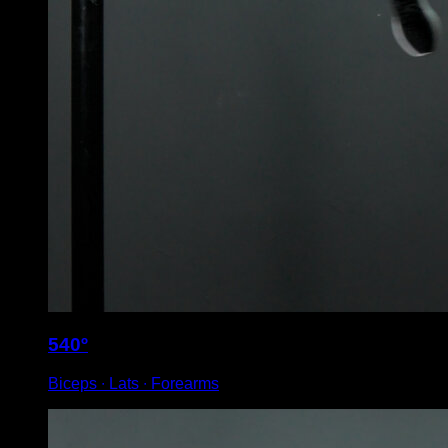
540º
Biceps ∙ Lats ∙ Forearms