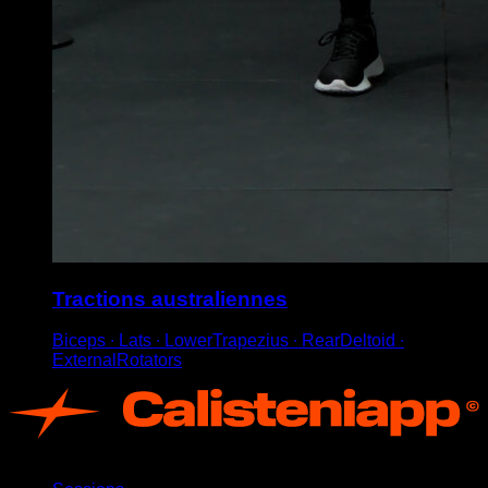
Tractions australiennes
Biceps ∙ Lats ∙ LowerTrapezius ∙ RearDeltoid ∙
ExternalRotators
App