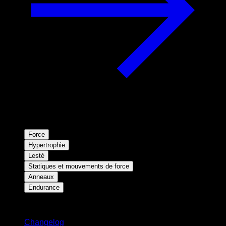
Force
Hypertrophie
Lesté
Statiques et mouvements de force
Anneaux
Endurance
Restez informé
Changelog