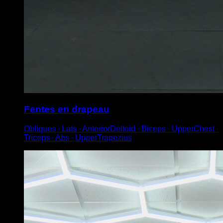
Fentes en drapeau
Obliques ∙ Lats ∙ AnteriorDeltoid ∙ Biceps ∙ UpperChest ∙
Triceps ∙ Abs ∙ UpperTrapezius