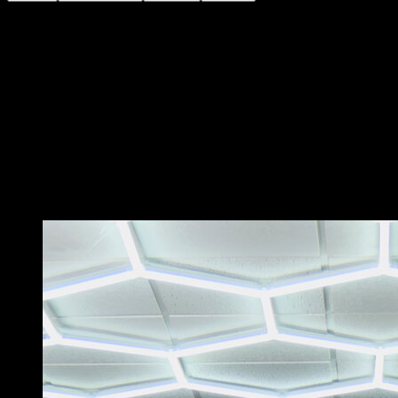
Cet exercice vise à isoler au maximum le biceps, en
évitant l’extension des épaules qui impliquerait
davantage le grand dorsal.
Pour cela, réalise des tractions en supination en
essayant de garder les coudes vers l’avant autant que
possible.
Utilise une amplitude partielle allant des bras
complètement tendus jusqu’à la moitié du mouvement,
jusqu’à ce que le front soit à la hauteur de la barre.
Vous pourriez aussi aimer