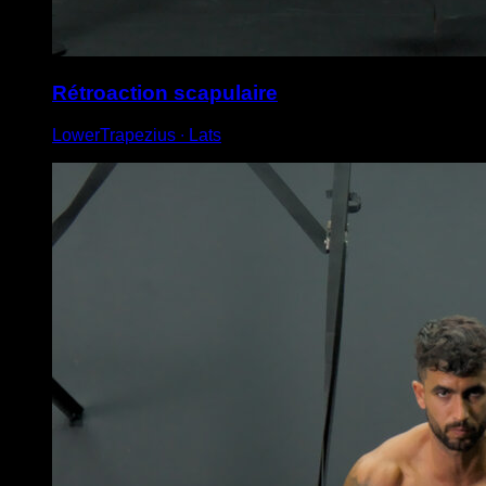
Rétroaction scapulaire
LowerTrapezius ∙ Lats