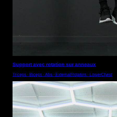
Support avec rotation sur anneaux
Triceps ∙ Biceps ∙ Abs ∙ ExternalRotators ∙ LowerChest