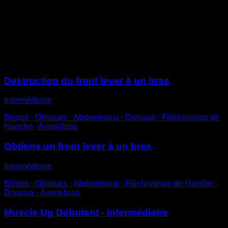
En descendant, marque une pause de quelques
secondes juste quand ta tête est en dessous de la
barre.
Termine la descente pour compléter une répétition.
Sessions
Destruction du front lever à un bras
Intermédiaire
Biceps ∙ Obliques ∙ Abdominaux ∙ Dorsaux ∙ Fléchisseurs de
Hanche ∙ Avant-bras
Obtiens un front lever à un bras
Intermédiaire
Biceps ∙ Obliques ∙ Abdominaux ∙ Fléchisseurs de Hanche ∙
Dorsaux ∙ Avant-bras
Muscle Up Débutant - Intermédiaire