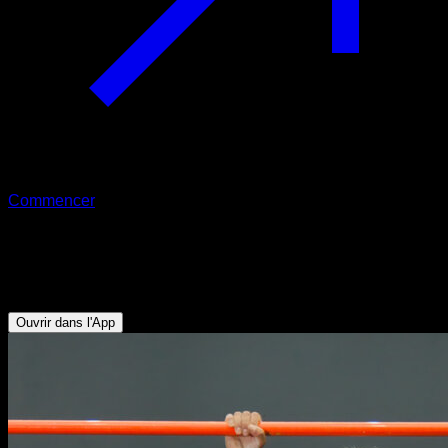
Commencer
Tractions avec arrêt à mi-chemin
Biceps - Dorsaux
Ouvrir dans l'App