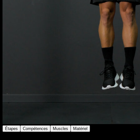
Étapes
Compétences
Muscles
Matériel
Réalise une traction pronation classique.