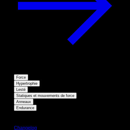
Force
Hypertrophie
Lesté
Statiques et mouvements de force
Anneaux
Endurance
Restez informé
Changelog