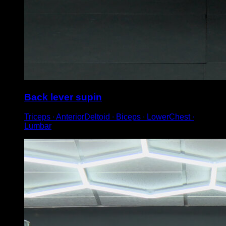
Back lever supin
Triceps ∙ AnteriorDeltoid ∙ Biceps ∙ LowerChest ∙
Lumbar