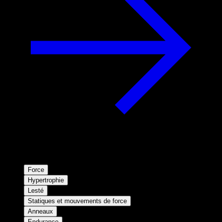
Force
Hypertrophie
Lesté
Statiques et mouvements de force
Anneaux
Endurance