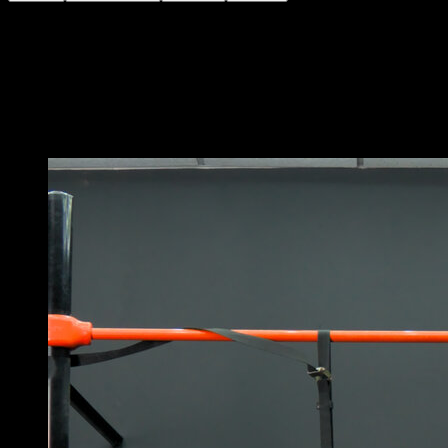
Fixe la bande à une barre et saisis-la avec la main libre
Aide-toi lors de la montée pour compléter la traction
Utilise différentes épaisseurs de bandes élastiques
pour ajuster la difficulté
Vous pourriez aussi aimer