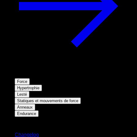
Force
Hypertrophie
Lesté
Statiques et mouvements de force
Anneaux
Endurance
Restez informé
Changelog