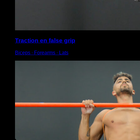
Traction en false grip
Biceps ∙ Forearms ∙ Lats