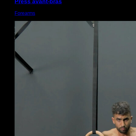
Press avant-bras
Forearms