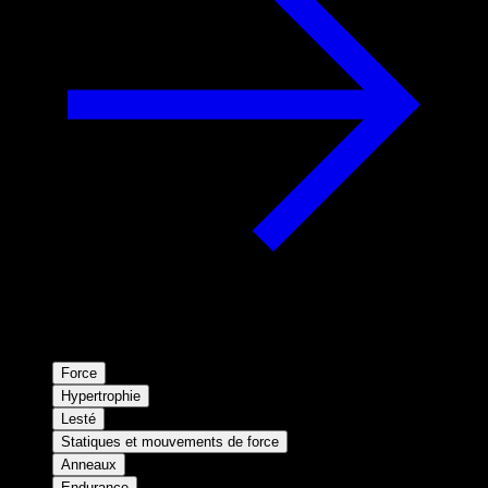
Force
Hypertrophie
Lesté
Statiques et mouvements de force
Anneaux
Endurance