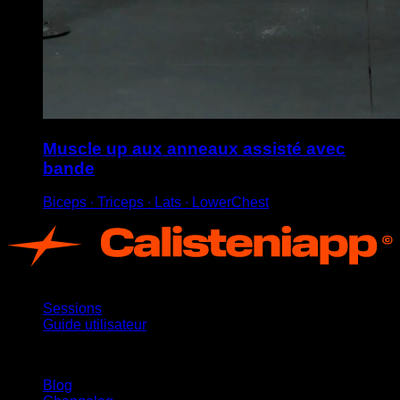
Muscle up aux anneaux assisté avec
bande
Biceps ∙ Triceps ∙ Lats ∙ LowerChest
App
Sessions
Guide utilisateur
Restez informé
Blog