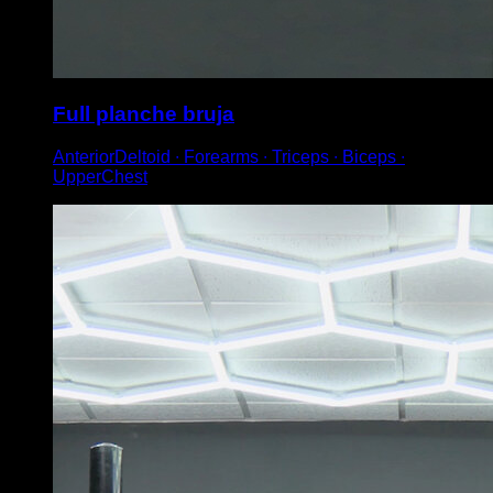
Full planche bruja
AnteriorDeltoid ∙ Forearms ∙ Triceps ∙ Biceps ∙
UpperChest