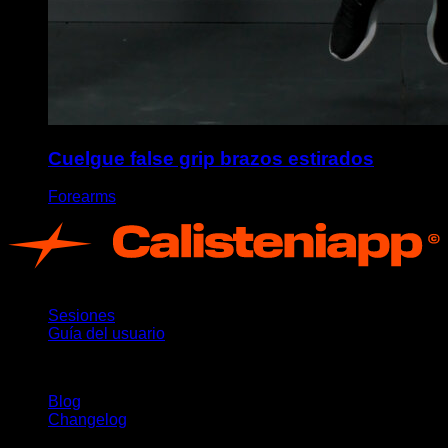
Cuelgue false grip brazos estirados
Forearms
App
Sesiones
Guía del usuario
Novedades
Blog
Changelog