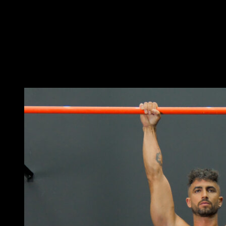
Fija la banda en una barra y agárrala con la mano que
queda libre.
Ayúdate en la subida para completar la dominada.
Utiliza diferentes grosores de banda elástica para
ajustar la dificultad.
Puede que te interese