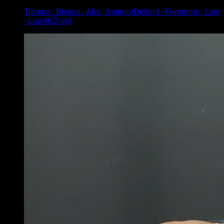
Triceps ∙ Biceps ∙ Abs ∙ AnteriorDeltoid ∙ Forearms ∙ Lats
∙ LowerChest