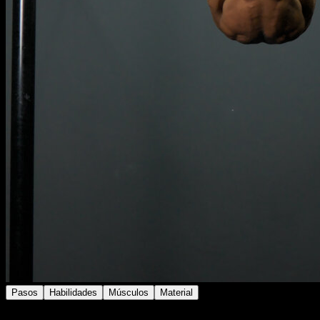
Pasos
Habilidades
Músculos
Material
En barra eleva tus piernas y flexiona la cadera para