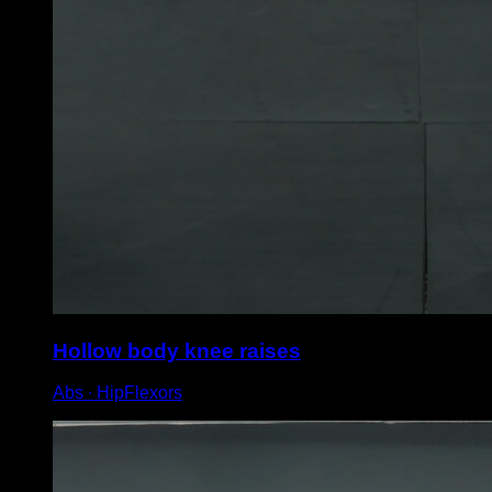
Hollow body knee raises
Abs ∙ HipFlexors