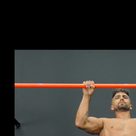
colocarte en posición de remo.
Posteriormente extiende la cadera con las piernas
hacia arriba para pasar a posición de pica.
Desde ahí baja una negativa de front lever de al menos
3 segundos de duración.
Puede que te interese