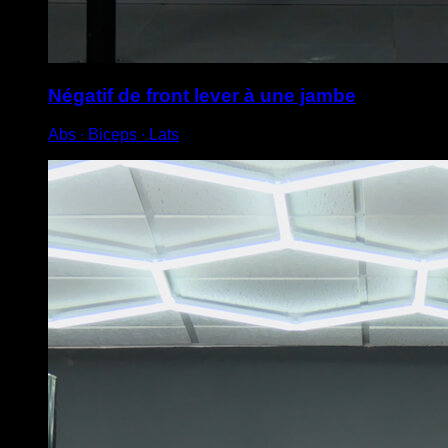
Négatif de front lever à une jambe
Abs ∙ Biceps ∙ Lats