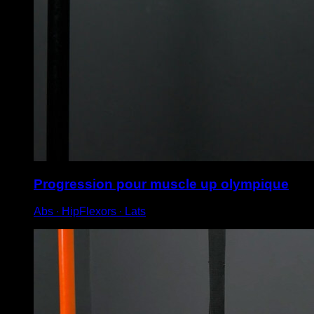
Progression pour muscle up olympique
Abs ∙ HipFlexors ∙ Lats