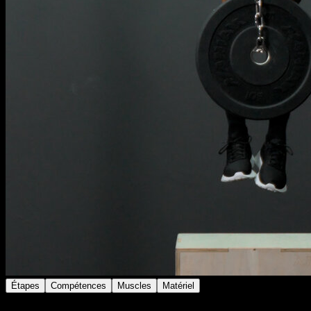
Étapes
Compétences
Muscles
Matériel
Utilise une chaîne lestée, un gilet ou tout autre moyen