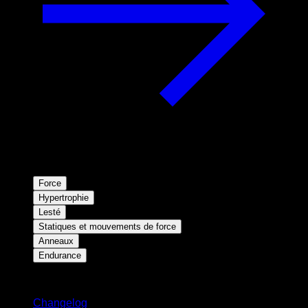
Force
Hypertrophie
Lesté
Statiques et mouvements de force
Anneaux
Endurance
Restez informé
Changelog