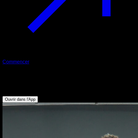
Commencer
Tractions lestées avec prise large
Biceps - Dorsaux
Ouvrir dans l'App