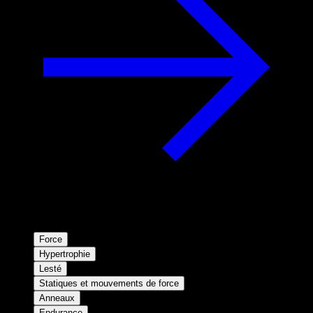
Force
Hypertrophie
Lesté
Statiques et mouvements de force
Anneaux
Endurance