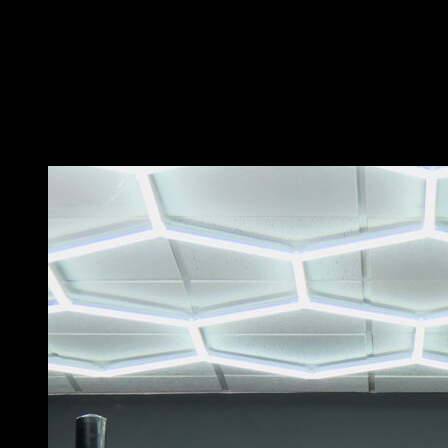
pour ajouter de la charge.
Sur une barre haute, place les mains en prise pronation
et écartées à environ deux fois la largeur de tes
épaules.
Effectue des tractions en amplitude complète.
Vous pourriez aussi aimer