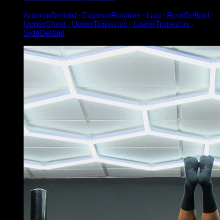
AnteriorDeltoid ∙ ExternalRotators ∙ Lats ∙ RearDeltoid ∙
UpperChest ∙ UpperTrapezius ∙ LowerTrapezius ∙
SideDeltoid