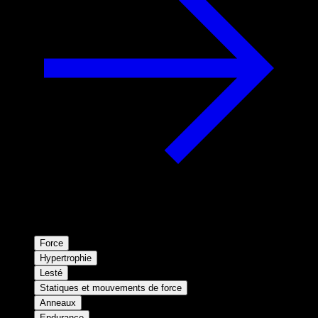
Force
Hypertrophie
Lesté
Statiques et mouvements de force
Anneaux
Endurance