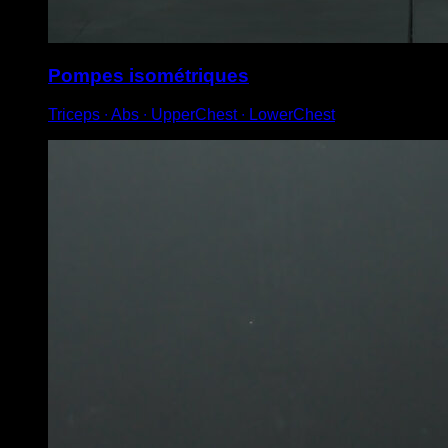
Pompes isométriques
Triceps ∙ Abs ∙ UpperChest ∙ LowerChest