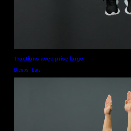
Tractions avec prise large
Biceps ∙ Lats