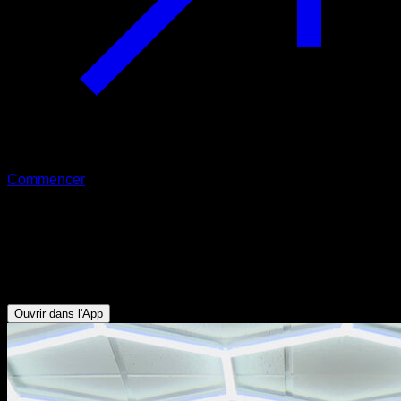
Commencer
Négative de muscle up assisté avec
saut
Biceps - Triceps - Dorsaux - Pectoraux Inférieurs
Ouvrir dans l'App