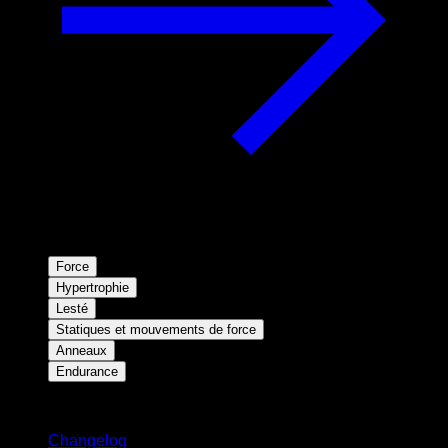
Force
Hypertrophie
Lesté
Statiques et mouvements de force
Anneaux
Endurance
Restez informé
Changelog