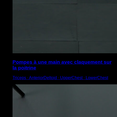
Pompes à une main avec claquement sur
la poitrine
Triceps ∙ AnteriorDeltoid ∙ UpperChest ∙ LowerChest