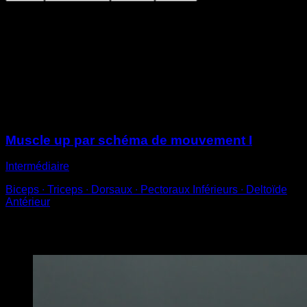
Sur une barre située à peu près à la hauteur de ta tête
Saute pour monter et te retrouver en position de dips
sur la barre
À partir de là descends aussi lentement et contrôlé que
possible jusqu’à te retrouver de nouveau suspendu à la
barre
Sessions
Muscle up par schéma de mouvement I
Intermédiaire
Biceps ∙ Triceps ∙ Dorsaux ∙ Pectoraux Inférieurs ∙ Deltoïde
Antérieur
Vous pourriez aussi aimer