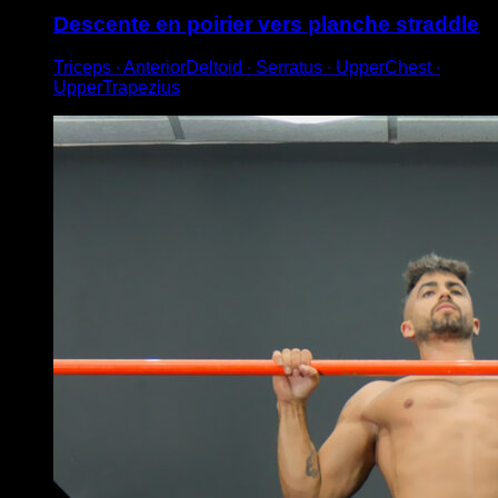
Descente en poirier vers planche straddle
Triceps ∙ AnteriorDeltoid ∙ Serratus ∙ UpperChest ∙
UpperTrapezius