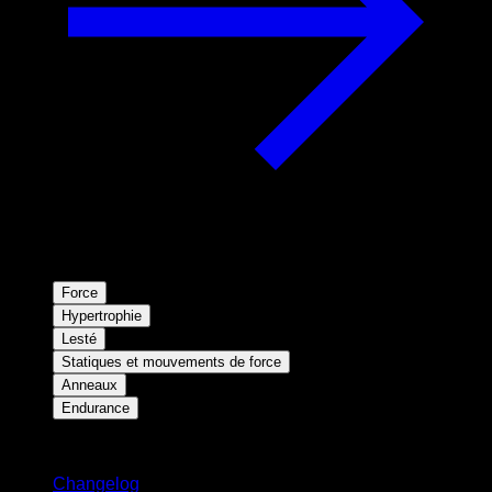
Force
Hypertrophie
Lesté
Statiques et mouvements de force
Anneaux
Endurance
Restez informé
Changelog