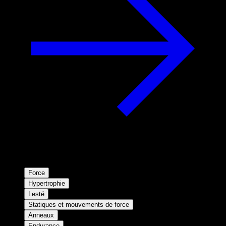
Force
Hypertrophie
Lesté
Statiques et mouvements de force
Anneaux
Endurance