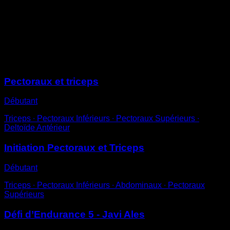
verrouillés.
Tiens la position pendant un temps déterminé.
Essaie de ne pas hausser les épaules ni de te
balancer.
Sessions
Pectoraux et triceps
Débutant
Triceps ∙ Pectoraux Inférieurs ∙ Pectoraux Supérieurs ∙
Deltoïde Antérieur
Initiation Pectoraux et Triceps
Débutant
Triceps ∙ Pectoraux Inférieurs ∙ Abdominaux ∙ Pectoraux
Supérieurs
Défi d’Endurance 5 - Javi Ales