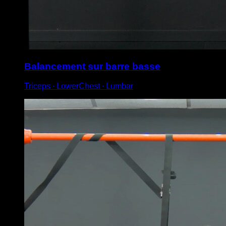
Balancement sur barre basse
Triceps ∙ LowerChest ∙ Lumbar