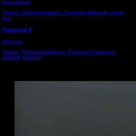
Intermédiaire
Triceps ∙ Deltoïde Antérieur ∙ Pectoraux Inférieurs ∙ Avant-
bras
Poussée 0
Débutant
Triceps ∙ Pectoraux Inférieurs ∙ Pectoraux Supérieurs ∙
Deltoïde Antérieur
Vous pourriez aussi aimer