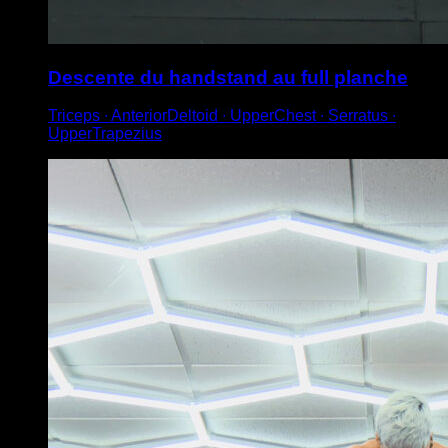
Descente du handstand au full planche
Triceps ∙ AnteriorDeltoid ∙ UpperChest ∙ Serratus ∙
UpperTrapezius