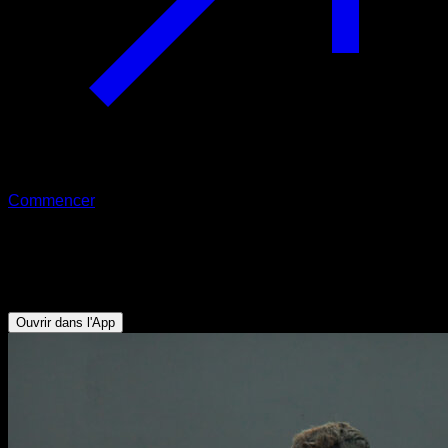
Commencer
Dips isométriques
Triceps - Pectoraux Inférieurs
Ouvrir dans l'App