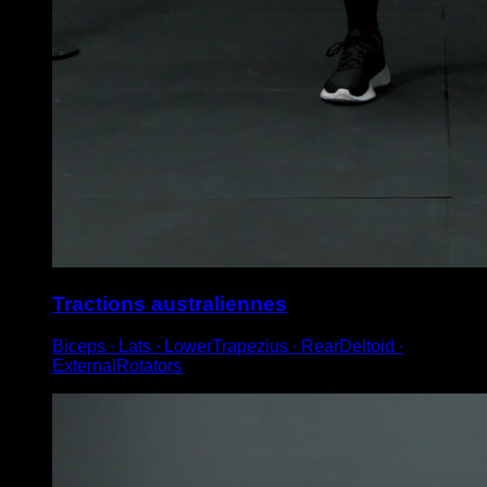
Tractions australiennes
Biceps ∙ Lats ∙ LowerTrapezius ∙ RearDeltoid ∙
ExternalRotators