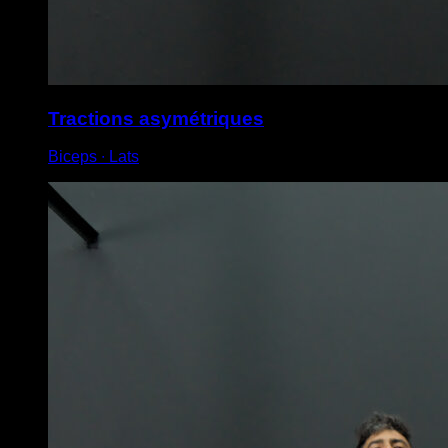
Tractions asymétriques
Biceps ∙ Lats