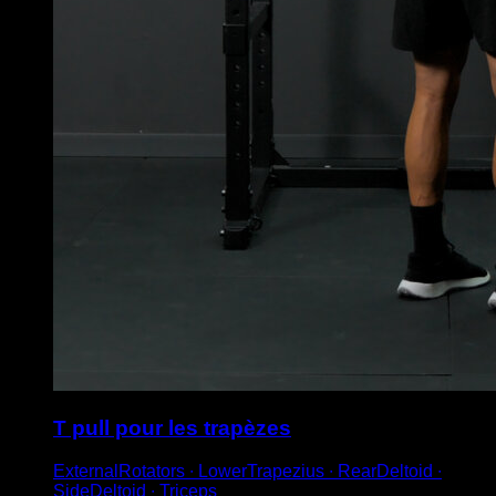
T pull pour les trapèzes
ExternalRotators ∙ LowerTrapezius ∙ RearDeltoid ∙
SideDeltoid ∙ Triceps