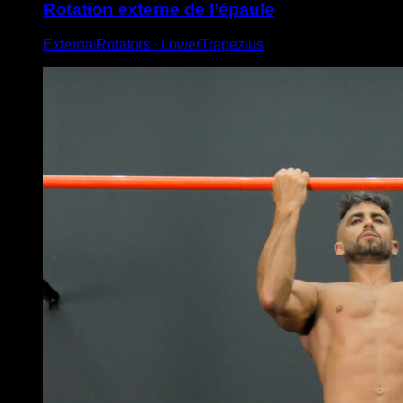
Rotation externe de l’épaule
ExternalRotators ∙ LowerTrapezius