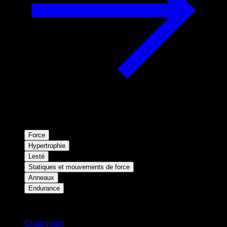
Force
Hypertrophie
Lesté
Statiques et mouvements de force
Anneaux
Endurance
Restez informé
Changelog