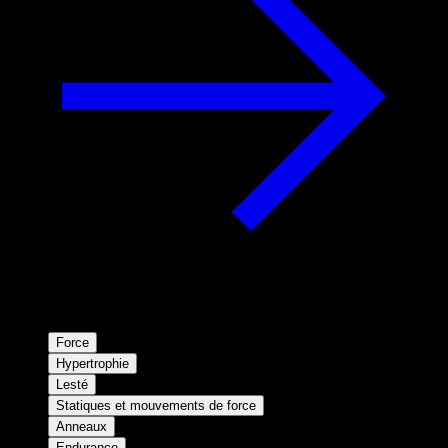
Force
Hypertrophie
Lesté
Statiques et mouvements de force
Anneaux
Endurance