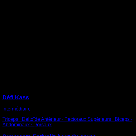
Place-toi sur une barre basse avec les genoux fléchis
et une prise en pronation avec une seule main.
Effectue une traction. Essaie de commencer le
mouvement en rétractant les omoplates et termine la
répétition lorsque l’épaule opposée touche la barre.
Tu peux aussi les faire avec les jambes tendues pour
augmenter la difficulté.
Contrairement aux tractions classiques, les tractions
australiennes sollicitent particulièrement la zone du
trapèze moyen et inférieur ainsi que les rotateurs
externes, ce qui peut être bénéfique pour corriger ta
posture, travailler les déséquilibres et prévenir les
blessures.
Sessions
Défi Kass
Intermédiaire
Triceps ∙ Deltoïde Antérieur ∙ Pectoraux Supérieurs ∙ Biceps ∙
Abdominaux ∙ Dorsaux