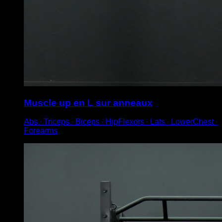
Muscle up en L sur anneaux
Abs ∙ Triceps ∙ Biceps ∙ HipFlexors ∙ Lats ∙ LowerChest ∙
Forearms