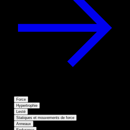
Force
Hypertrophie
Lesté
Statiques et mouvements de force
Anneaux
Endurance