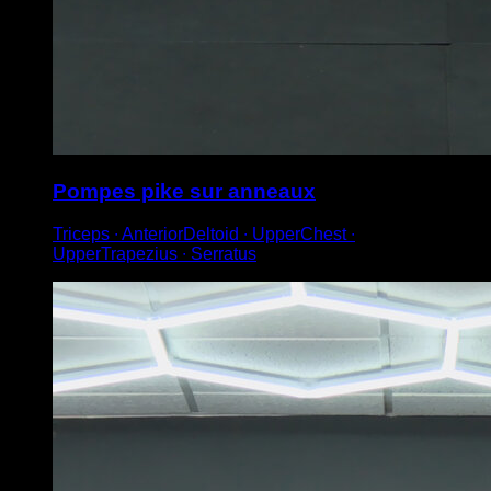
Pompes pike sur anneaux
Triceps ∙ AnteriorDeltoid ∙ UpperChest ∙
UpperTrapezius ∙ Serratus