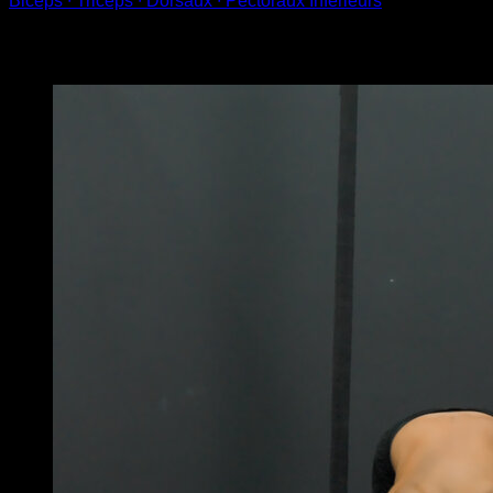
Biceps ∙ Triceps ∙ Dorsaux ∙ Pectoraux Inférieurs
Vous pourriez aussi aimer