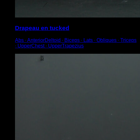
Drapeau en tucked
Abs ∙ AnteriorDeltoid ∙ Biceps ∙ Lats ∙ Obliques ∙ Triceps
∙ UpperChest ∙ UpperTrapezius