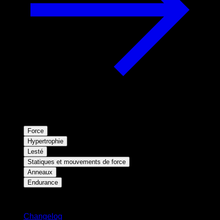
Force
Hypertrophie
Lesté
Statiques et mouvements de force
Anneaux
Endurance
Restez informé
Changelog