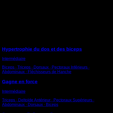
Monte de façon explosive de sorte à passer la tête au-
dessus de la barre et à te retrouver en position de dips
sur barre
Il se peut que tu aies besoin d'améliorer la flexibilité de
ton extension des épaules pour pouvoir exécuter ce
mouvement correctement
Sessions
Hypertrophie du dos et des biceps
Intermédiaire
Biceps ∙ Triceps ∙ Dorsaux ∙ Pectoraux Inférieurs ∙
Abdominaux ∙ Fléchisseurs de Hanche
Gagne en force
Intermédiaire
Triceps ∙ Deltoïde Antérieur ∙ Pectoraux Supérieurs ∙
Abdominaux ∙ Dorsaux ∙ Biceps