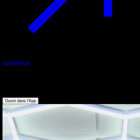
Commencer
Muscle up
Biceps - Triceps - Dorsaux - Pectoraux Inférieurs
Ouvrir dans l'App