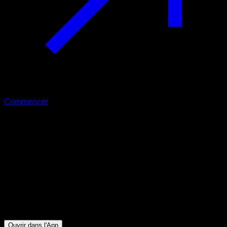
Commencer
Intermédiaire
Tirage en 30 minutes
Biceps ∙ Triceps ∙ Dorsaux ∙ Pectoraux Inférieurs
26
min
Session pour athlètes de niveau Intermédiaire. Entraînez les
groupes musculaires suivants : Biceps ∙ Triceps ∙ Dorsaux ∙
Pectoraux Inférieurs
Ouvrir dans l'App