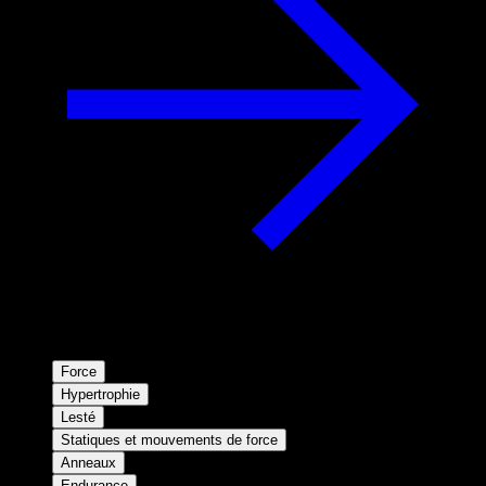
Force
Hypertrophie
Lesté
Statiques et mouvements de force
Anneaux
Endurance