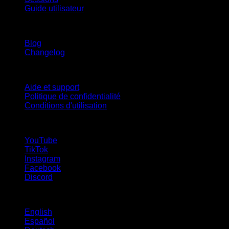
Guide utilisateur
Restez informé
Blog
Changelog
Support
Aide et support
Politique de confidentialité
Conditions d'utilisation
suivez-nous !
YouTube
TikTok
Instagram
Facebook
Discord
Langues
English
Español