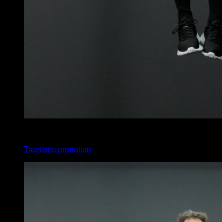
4
x
8
Tractions pronation