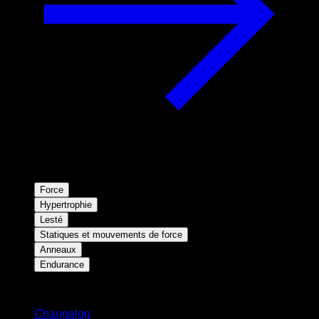
Force
Hypertrophie
Lesté
Statiques et mouvements de force
Anneaux
Endurance
Restez informé
Changelog