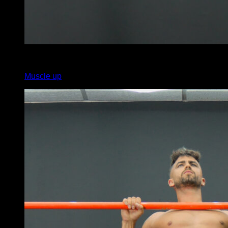
4
x
5
Muscle up