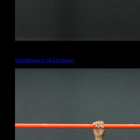
4
x
15
Isométrique L sit à la barre