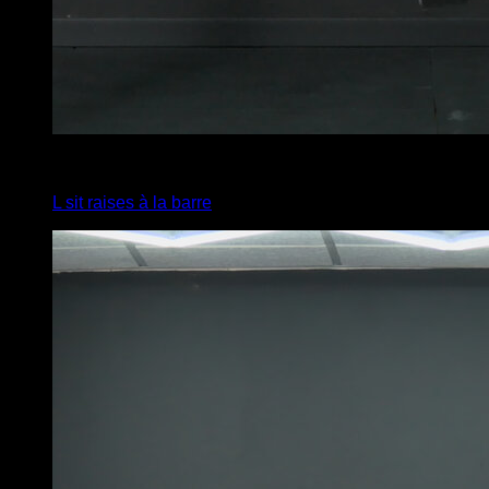
4
x
8
L sit raises à la barre