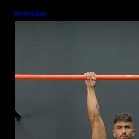
4
x
3
Essuie-glaces