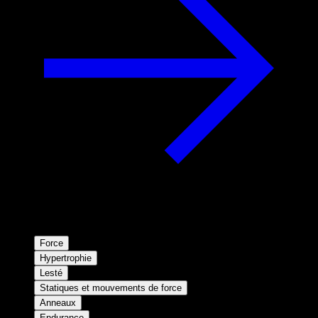
Force
Hypertrophie
Lesté
Statiques et mouvements de force
Anneaux
Endurance