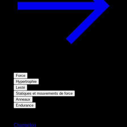
Force
Hypertrophie
Lesté
Statiques et mouvements de force
Anneaux
Endurance
Restez informé
Changelog