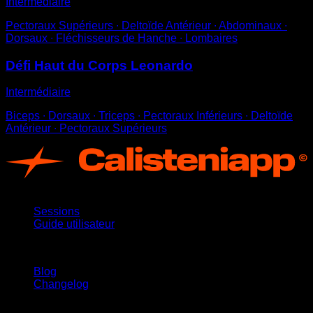
Intermédiaire
Pectoraux Supérieurs ∙ Deltoïde Antérieur ∙ Abdominaux ∙
Dorsaux ∙ Fléchisseurs de Hanche ∙ Lombaires
Défi Haut du Corps Leonardo
Intermédiaire
Biceps ∙ Dorsaux ∙ Triceps ∙ Pectoraux Inférieurs ∙ Deltoïde
Antérieur ∙ Pectoraux Supérieurs
App
Sessions
Guide utilisateur
Restez informé
Blog
Changelog
Support