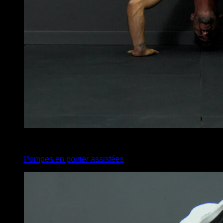
4
x
6
Pompes en poirier assistées