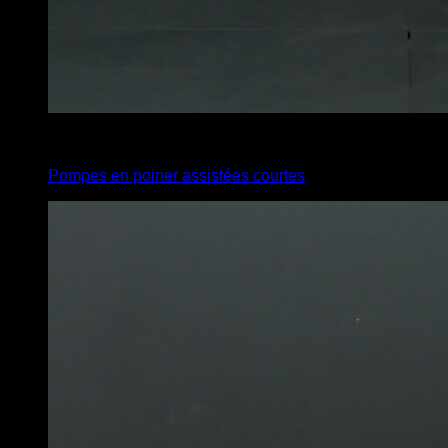
4
x
8
Pompes en poirier assistées courtes