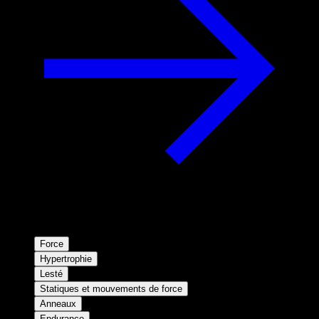
Force
Hypertrophie
Lesté
Statiques et mouvements de force
Anneaux
Endurance