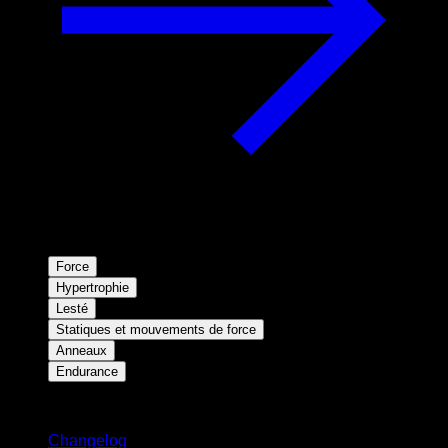
Force
Hypertrophie
Lesté
Statiques et mouvements de force
Anneaux
Endurance
Restez informé
Changelog