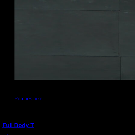
4
x
12
Pompes pike
Vous pourriez aussi aimer
Full Body T