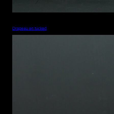
x
1
Drapeau en tucked