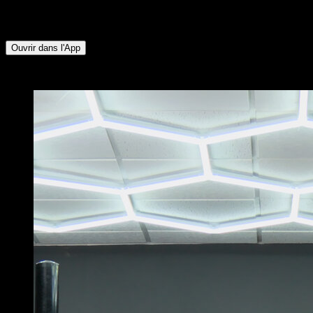
Biceps ∙ Obliques ∙ Pectoraux Supérieurs ∙ Trapèze
Supérieur
Ouvrir dans l'App
x
5
TOURS