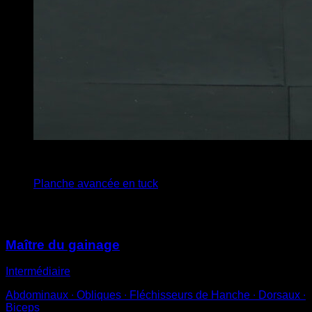
x
1
Planche avancée en tuck
Vous pourriez aussi aimer
Maître du gainage
Intermédiaire
Abdominaux ∙ Obliques ∙ Fléchisseurs de Hanche ∙ Dorsaux ∙
Biceps