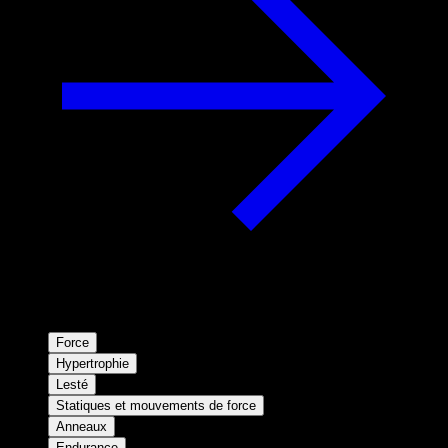
Force
Hypertrophie
Lesté
Statiques et mouvements de force
Anneaux
Endurance