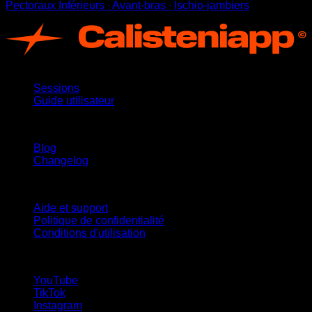
Pectoraux Inférieurs ∙ Avant-bras ∙ Ischio-jambiers
App
Sessions
Guide utilisateur
Restez informé
Blog
Changelog
Support
Aide et support
Politique de confidentialité
Conditions d'utilisation
suivez-nous !
YouTube
TikTok
Instagram