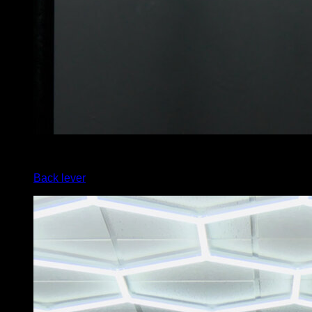
x
1
Back lever