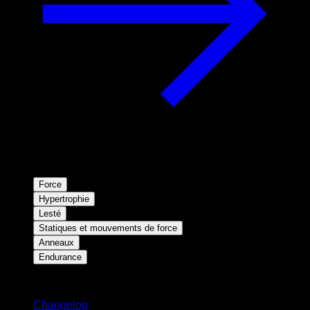
Force
Hypertrophie
Lesté
Statiques et mouvements de force
Anneaux
Endurance
Restez informé
Changelog