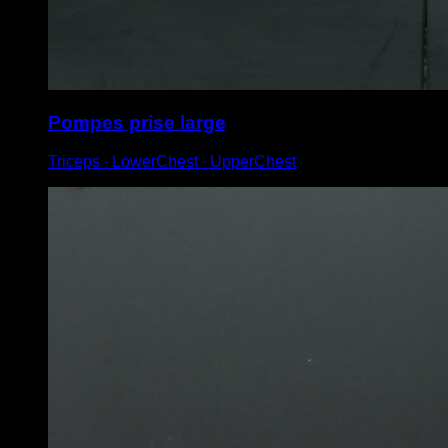
Pompes prise large
Triceps ∙ LowerChest ∙ UpperChest