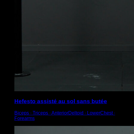
Hefesto assisté au sol sans butée
Biceps ∙ Triceps ∙ AnteriorDeltoid ∙ LowerChest ∙
Forearms