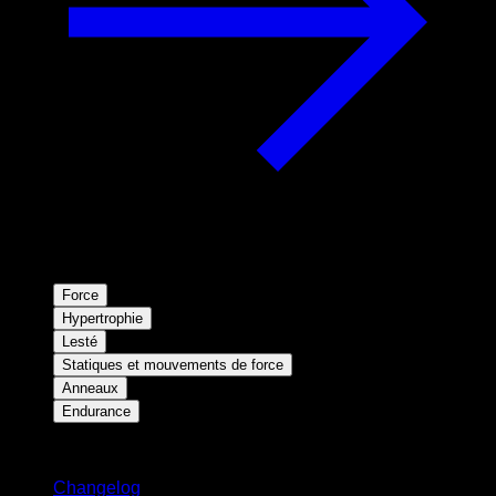
Force
Hypertrophie
Lesté
Statiques et mouvements de force
Anneaux
Endurance
Restez informé
Changelog