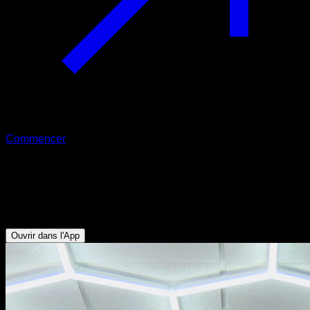
Commencer
Back lever
Lombaires - Abdominaux - Deltoïde Antérieur - Pectoraux
Inférieurs - Triceps
Ouvrir dans l'App