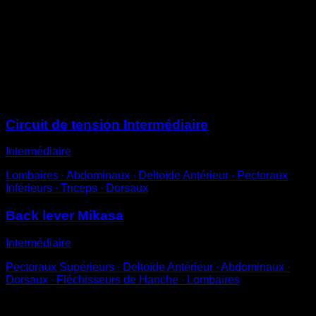
Place-toi sur la barre avec une prise en pronation
Passe les jambes entre les mains et essaie de rester
parallèle au sol
Contracte les abdominaux et les pectoraux pour éviter
que ton corps ne soit cambré
Sessions
Circuit de tension Intermédiaire
Intermédiaire
Lombaires ∙ Abdominaux ∙ Deltoïde Antérieur ∙ Pectoraux
Inférieurs ∙ Triceps ∙ Dorsaux
Back lever Mikasa
Intermédiaire
Pectoraux Supérieurs ∙ Deltoïde Antérieur ∙ Abdominaux ∙
Dorsaux ∙ Fléchisseurs de Hanche ∙ Lombaires
Vous pourriez aussi aimer