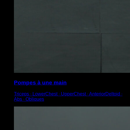
Pompes à une main
Triceps ∙ LowerChest ∙ UpperChest ∙ AnteriorDeltoid ∙
Abs ∙ Obliques