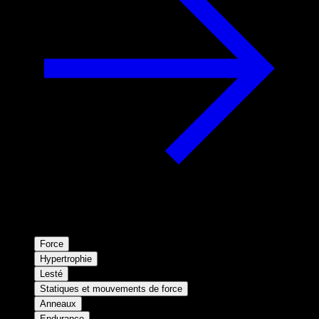
Force
Hypertrophie
Lesté
Statiques et mouvements de force
Anneaux
Endurance