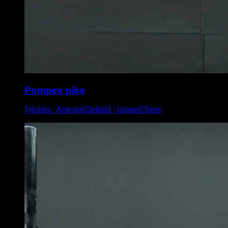
Pompes pike
Triceps ∙ AnteriorDeltoid ∙ UpperChest