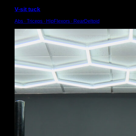
V-sit tuck
Abs ∙ Triceps ∙ HipFlexors ∙ RearDeltoid