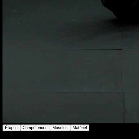
Étapes
Compétences
Muscles
Matériel
Assieds-toi en position hollow body, avec le bassin en