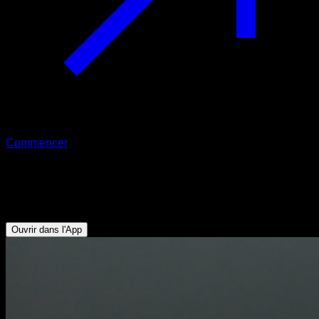
Commencer
Hollow body assis à V sit
Abdominaux - Fléchisseurs de Hanche
Ouvrir dans l'App