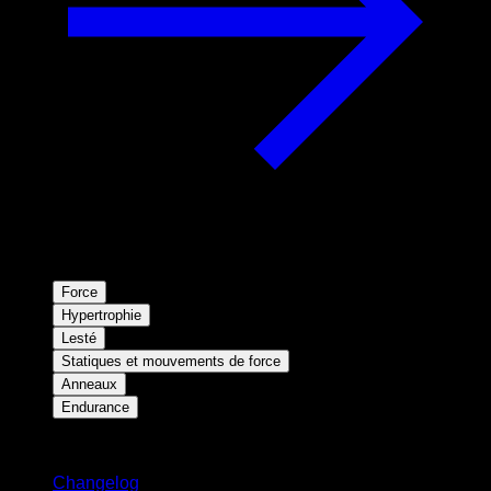
Force
Hypertrophie
Lesté
Statiques et mouvements de force
Anneaux
Endurance
Restez informé
Changelog