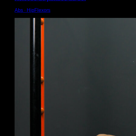
Abs ∙ HipFlexors