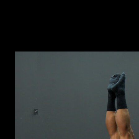
rétroversion et les omoplates en protraction.
Effectue une flexion de hanche et tends les bras
jusqu’à toucher tes pieds.
Reviens à la position initiale pour compléter une
répétition.
Vous pourriez aussi aimer