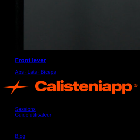
Front lever
Abs ∙ Lats ∙ Biceps
App
Sessions
Guide utilisateur
Restez informé
Blog