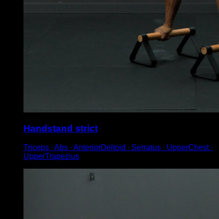
Handstand strict
Triceps ∙ Abs ∙ AnteriorDeltoid ∙ Serratus ∙ UpperChest ∙
UpperTrapezius