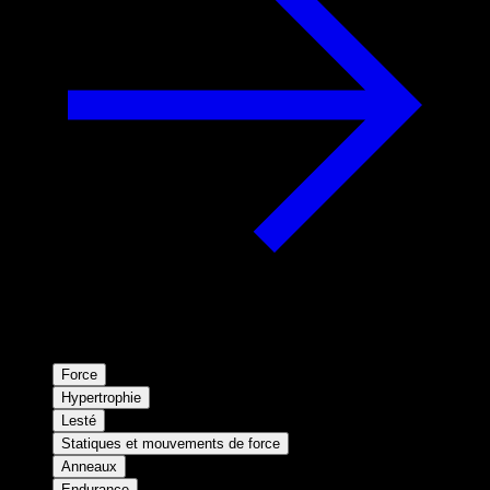
Force
Hypertrophie
Lesté
Statiques et mouvements de force
Anneaux
Endurance