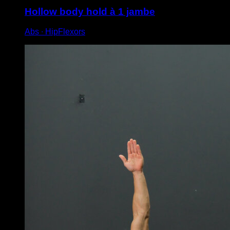
Hollow body hold à 1 jambe
Abs ∙ HipFlexors