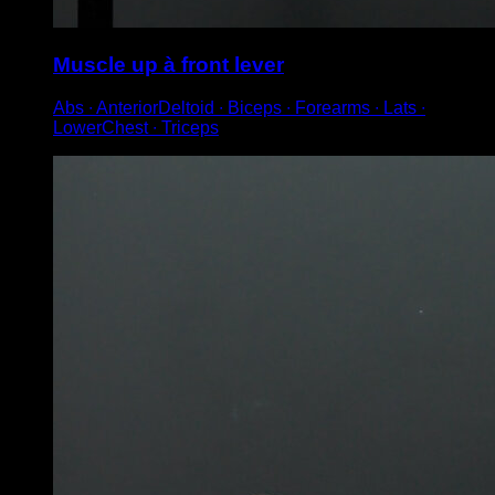
Muscle up à front lever
Abs ∙ AnteriorDeltoid ∙ Biceps ∙ Forearms ∙ Lats ∙
LowerChest ∙ Triceps