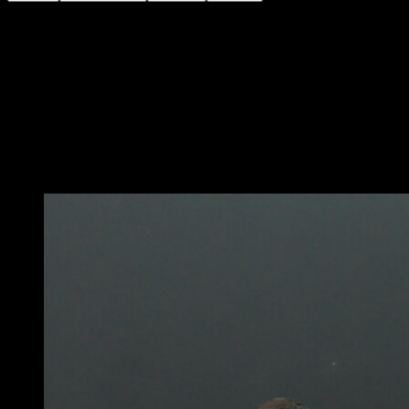
Sur une barre, saisis-toi avec une seule main tandis
que l’autre est placée sur le poignet opposé.
Lève les jambes et le torse de façon à ce qu’ils soient
le plus parallèles possible au sol ; plus la parallèle est
parfaite et plus la ligne entre le torse et les jambes est
droite, plus le mouvement sera propre.
Le bras avec lequel tu t’accroches doit être verrouillé.
Vous pourriez aussi aimer