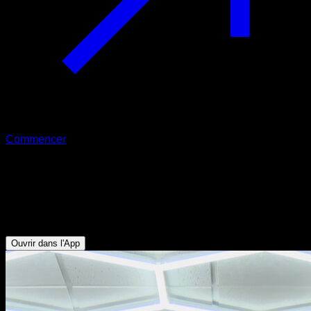
Commencer
Front lever à un bras assisté au
poignet
Biceps - Obliques - Abdominaux - Dorsaux
Ouvrir dans l'App