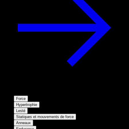
Force
Hypertrophie
Lesté
Statiques et mouvements de force
Anneaux
Endurance