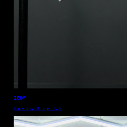
180º
Forearms ∙ Biceps ∙ Lats