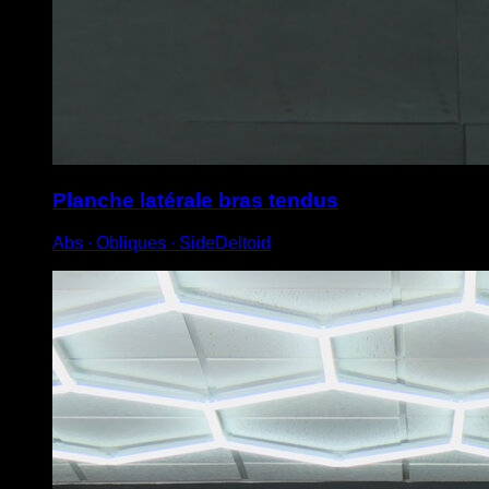
Planche latérale bras tendus
Abs ∙ Obliques ∙ SideDeltoid