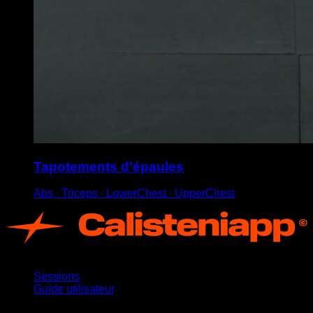
Tapotements d’épaules
Abs ∙ Triceps ∙ LowerChest ∙ UpperChest
App
Sessions
Guide utilisateur
Restez informé