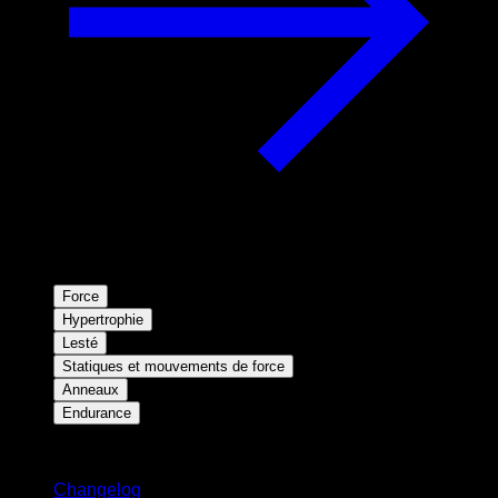
Force
Hypertrophie
Lesté
Statiques et mouvements de force
Anneaux
Endurance
Restez informé
Changelog