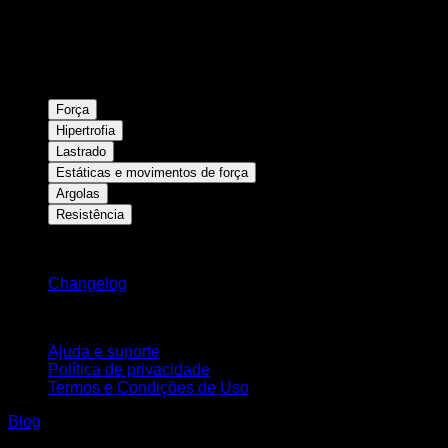
Força
Hipertrofia
Lastrado
Estáticas e movimentos de força
Argolas
Resistência
Mantenha-se atualizado
Changelog
Suporte
Ajuda e suporte
Política de privacidade
Termos e Condições de Uso
Blog