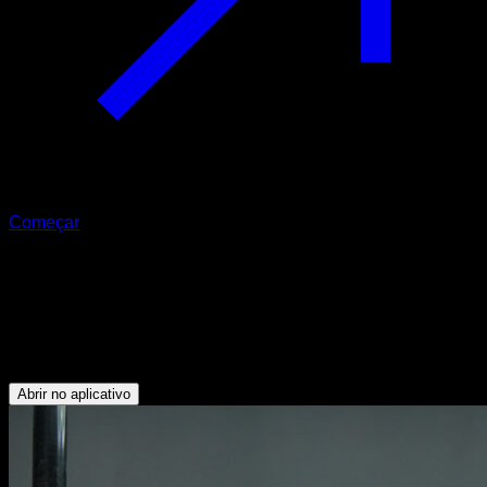
Começar
Burpee com muscle up
Bíceps - Tríceps - Abdominais - Dorsais - Peitoral Inferior -
Panturrilhas - Glúteos - Flexores do Quadril - Lombares -
Quadríceps
Abrir no aplicativo