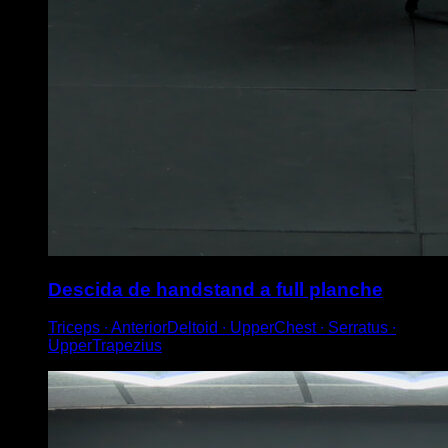
Descida de handstand a full planche
Triceps ∙ AnteriorDeltoid ∙ UpperChest ∙ Serratus ∙
UpperTrapezius