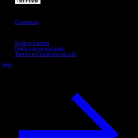
Resistência
Mantenha-se atualizado
Changelog
Suporte
Ajuda e suporte
Política de privacidade
Termos e Condições de Uso
Blog