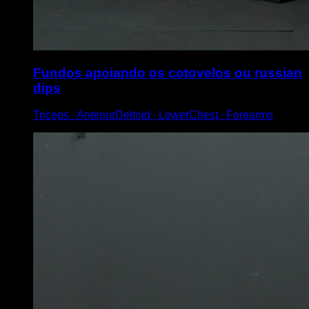
Fundos apoiando os cotovelos ou russian
dips
Triceps ∙ AnteriorDeltoid ∙ LowerChest ∙ Forearms