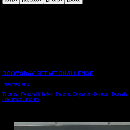
Passos
Habilidades
Músculos
Material
Coloque-se debaixo da barra.
Realize uma flexão e, em seguida, um salto.
Quando estiver no ar, agarre-se à barra e complete um
muscle up.
Tentar ficar um pouco atrás da barra ao pular para ela,
para ter um pouco de balanço, pois se você estiver
exatamente embaixo, ficará preso e terá dificuldade em
realizar o muscle up.
Sessões
DOOMSDAY SET MT CHALLENGE
Intermediário
Tríceps ∙ Peitoral Inferior ∙ Peitoral Superior ∙ Bíceps ∙ Dorsais
∙ Deltoide Anterior
Você também pode gostar