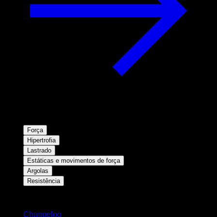
Força
Hipertrofia
Lastrado
Estáticas e movimentos de força
Argolas
Resistência
Mantenha-se atualizado
Changelog