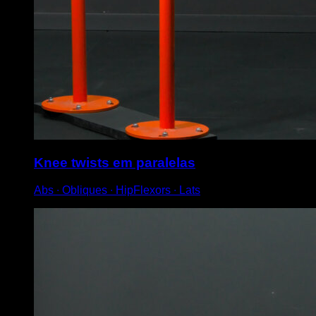
Knee twists em paralelas
Abs ∙ Obliques ∙ HipFlexors ∙ Lats