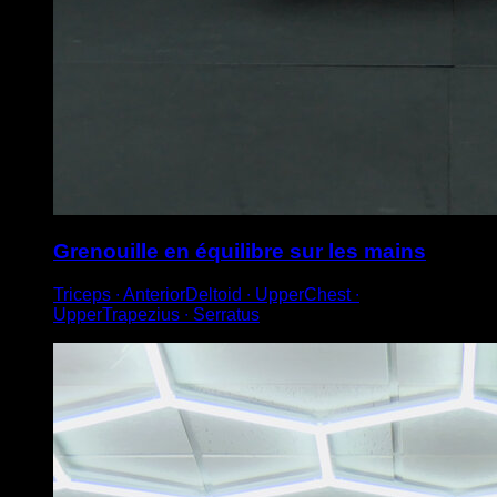
Grenouille en équilibre sur les mains
Triceps ∙ AnteriorDeltoid ∙ UpperChest ∙
UpperTrapezius ∙ Serratus