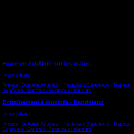
Fais une impulsion en poirier
Maintiens l’équilibre sans bouger les mains
Aide-toi en contrôlant avec les épaules, les coudes et
les poignets
Dans cette variation, il n’est pas grave d’avoir une
légère cambrure du dos tant qu’elle n’est pas
excessive
Sessions
Force en équilibre sur les mains
Intermédiaire
Triceps ∙ Deltoïde Antérieur ∙ Pectoraux Supérieurs ∙ Trapèze
Supérieur ∙ Serratus ∙ Pectoraux Inférieurs
Entraînement à domicile - Handstand
Intermédiaire
Triceps ∙ Deltoïde Antérieur ∙ Pectoraux Supérieurs ∙ Trapèze
Supérieur ∙ Serratus ∙ Pectoraux Inférieurs