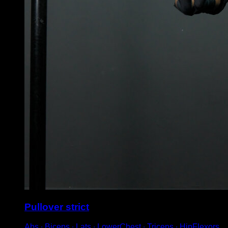
Pullover strict
Abs ∙ Biceps ∙ Lats ∙ LowerChest ∙ Triceps ∙ HipFlexors