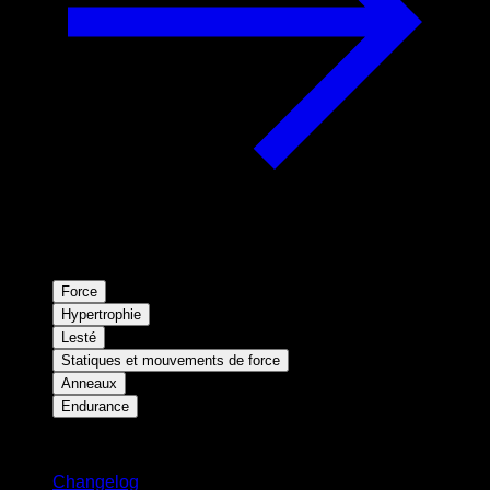
Force
Hypertrophie
Lesté
Statiques et mouvements de force
Anneaux
Endurance
Restez informé
Changelog