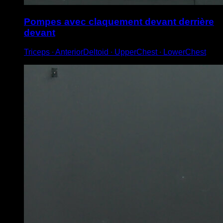
Pompes avec claquement devant derrière
devant
Triceps ∙ AnteriorDeltoid ∙ UpperChest ∙ LowerChest