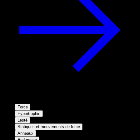
Force
Hypertrophie
Lesté
Statiques et mouvements de force
Anneaux
Endurance