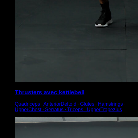
Thrusters avec kettlebell
Quadriceps ∙ AnteriorDeltoid ∙ Glutes ∙ Hamstrings ∙
UpperChest ∙ Serratus ∙ Triceps ∙ UpperTrapezius