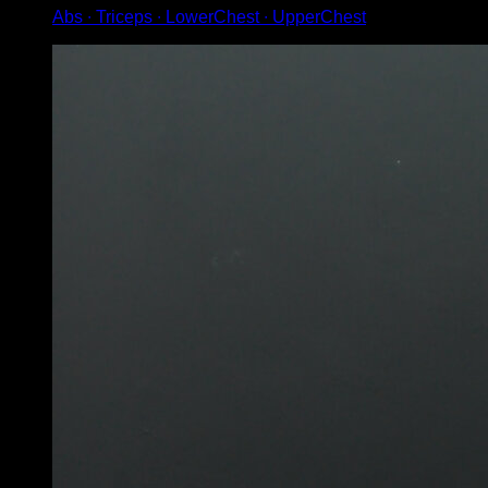
Abs ∙ Triceps ∙ LowerChest ∙ UpperChest