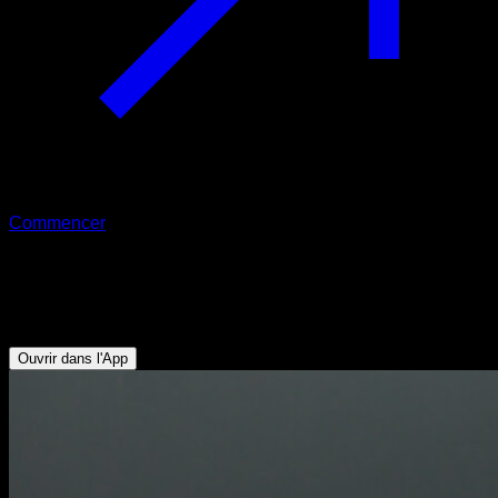
Commencer
Pompes lestées explosives
Triceps - Pectoraux Inférieurs
Ouvrir dans l'App