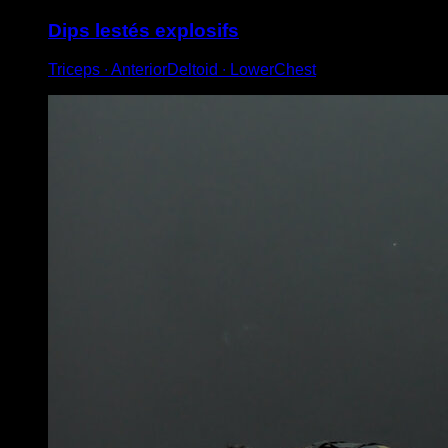
Dips lestés explosifs
Triceps ∙ AnteriorDeltoid ∙ LowerChest