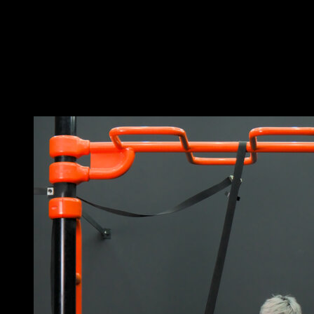
ajouter du poids.
Effectue des pompes en descendant jusqu’à ce que tes
bras forment un angle de 90°, puis remonte de façon
explosive afin que tes mains se détachent légèrement
du sol lorsque tes bras sont complètement tendus.
Vous pourriez aussi aimer