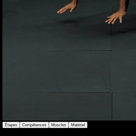
Étapes
Compétences
Muscles
Matériel
Utilise un gilet lesté ou un équipement similaire pour