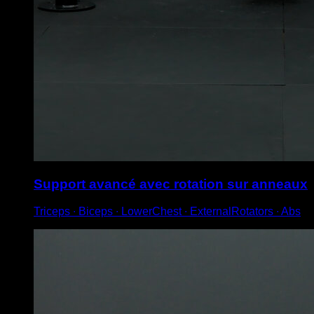
Support avancé avec rotation sur anneaux
Triceps ∙ Biceps ∙ LowerChest ∙ ExternalRotators ∙ Abs