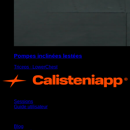
Pompes inclinées lestées
Triceps ∙ LowerChest
App
Sessions
Guide utilisateur
Restez informé
Blog