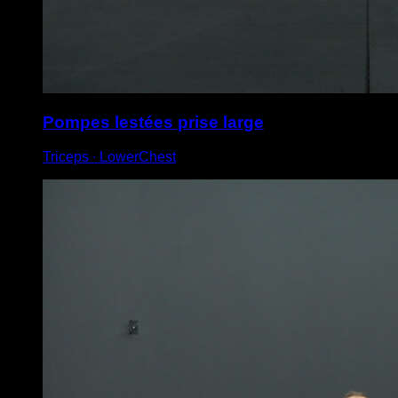
Pompes lestées prise large
Triceps ∙ LowerChest