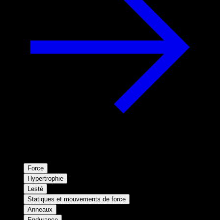
Force
Hypertrophie
Lesté
Statiques et mouvements de force
Anneaux
Endurance