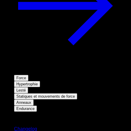
Force
Hypertrophie
Lesté
Statiques et mouvements de force
Anneaux
Endurance
Restez informé
Changelog