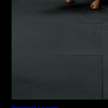
Piegamenti coi pugni