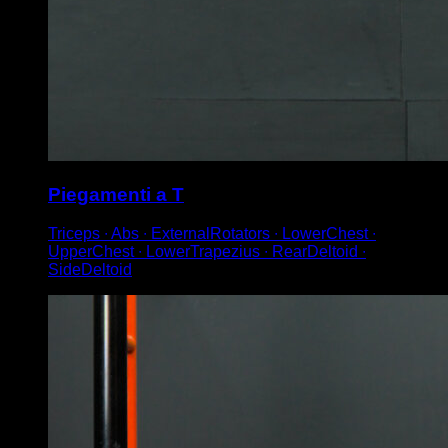
Piegamenti a T
Triceps ∙ Abs ∙ ExternalRotators ∙ LowerChest ∙
UpperChest ∙ LowerTrapezius ∙ RearDeltoid ∙
SideDeltoid