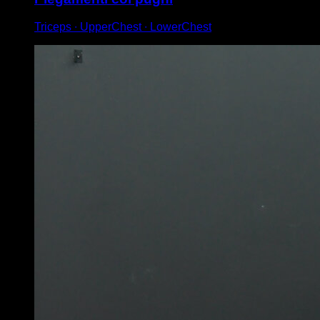
Triceps ∙ UpperChest ∙ LowerChest