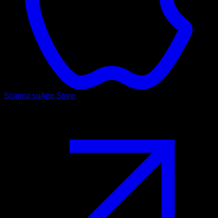
Scarica su
App Store