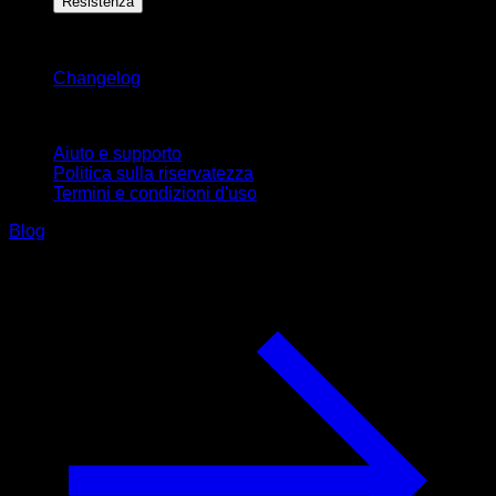
Resistenza
Rimani aggiornato
Changelog
Supporto
Aiuto e supporto
Politica sulla riservatezza
Termini e condizioni d'uso
Blog