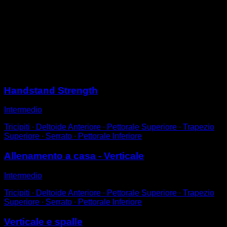
Effettua una spinta a pino.
Mantieni l'equilibrio senza muovere le mani.
Aiutati controllando con le spalle, i gomiti e le mani.
In questa variazione non importa se c'è un leggero arco
nella schiena, purché non sia eccessivo.
Sessioni
Handstand Strength
Intermedio
Tricipiti ∙ Deltoide Anteriore ∙ Pettorale Superiore ∙ Trapezio
Superiore ∙ Serrato ∙ Pettorale Inferiore
Allenamento a casa - Verticale
Intermedio
Tricipiti ∙ Deltoide Anteriore ∙ Pettorale Superiore ∙ Trapezio
Superiore ∙ Serrato ∙ Pettorale Inferiore
Verticale e spalle