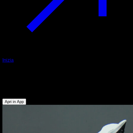
Inizia
Verticale
Tricipiti - Deltoide Anteriore - Pettorale Superiore - Trapezio
Superiore - Serrato
Apri in App