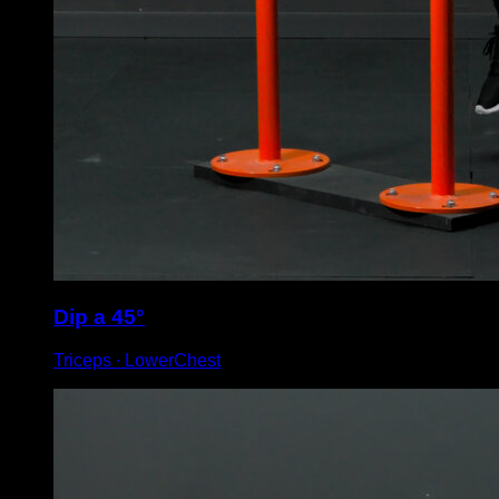
Dip a 45°
Triceps ∙ LowerChest