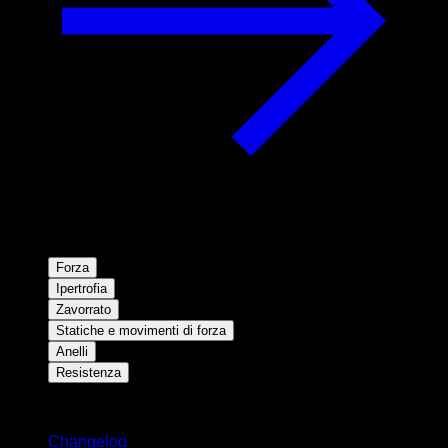
Forza
Ipertrofia
Zavorrato
Statiche e movimenti di forza
Anelli
Resistenza
Rimani aggiornato
Changelog