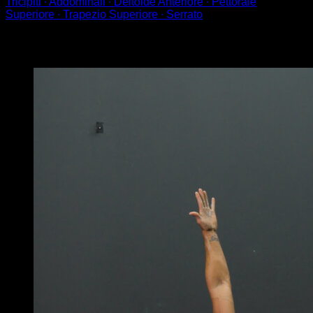
Tricipiti ∙ Addominali ∙ Deltoide Anteriore ∙ Pettorale
Superiore ∙ Trapezio Superiore ∙ Serrato
Potrebbe piacerti anche