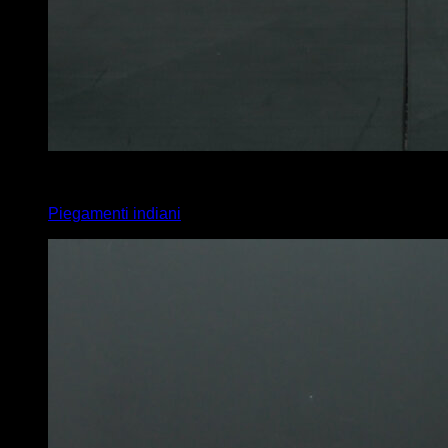
4
x
8
Piegamenti indiani