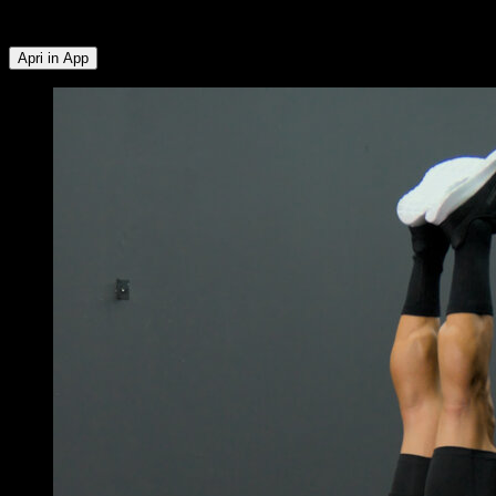
Addominali ∙ Dorsali ∙ Bicipiti ∙ Flessori dell'Anca
Apri in App