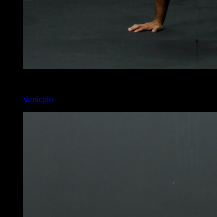
6
x
10
Verticale