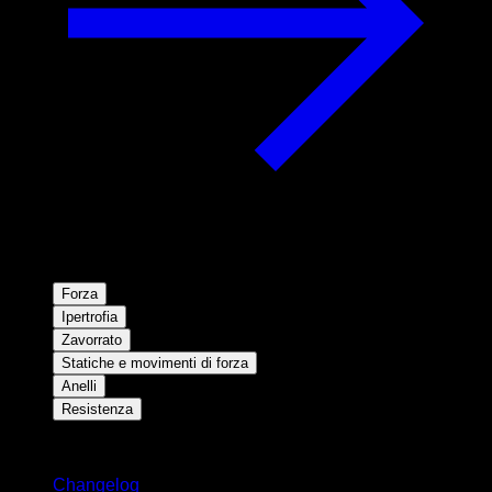
Forza
Ipertrofia
Zavorrato
Statiche e movimenti di forza
Anelli
Resistenza
Rimani aggiornato
Changelog