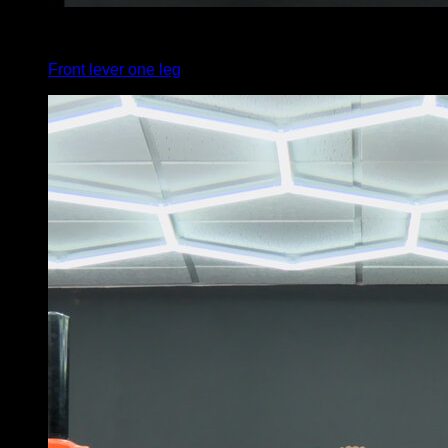
4
x
10
Front lever one leg