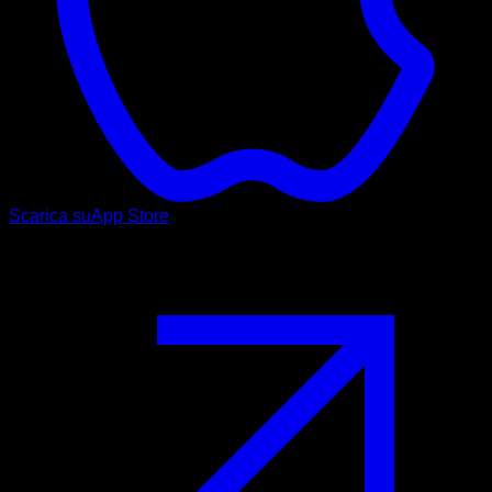
Scarica su
App Store