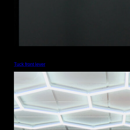
4
x
20
Tuck front lever