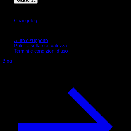
Resistenza
Rimani aggiornato
Changelog
Supporto
Aiuto e supporto
Politica sulla riservatezza
Termini e condizioni d'uso
Blog