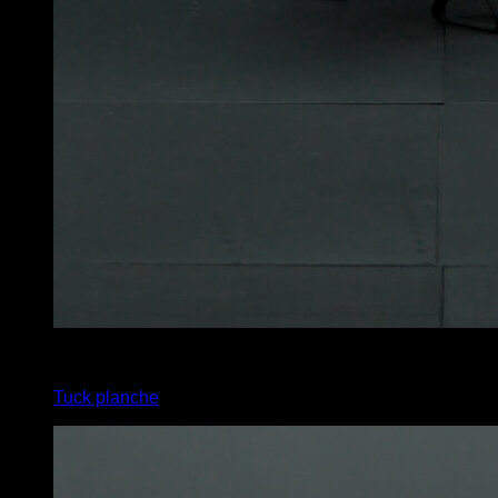
4
x
15
Tuck planche