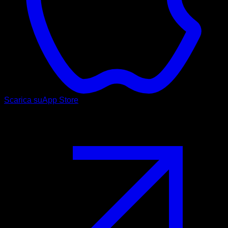
Scarica su
App Store