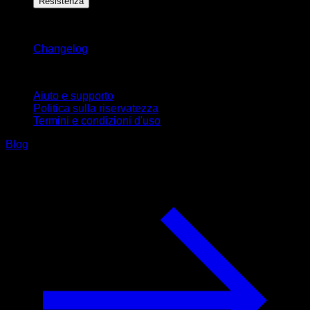
Resistenza
Rimani aggiornato
Changelog
Supporto
Aiuto e supporto
Politica sulla riservatezza
Termini e condizioni d'uso
Blog