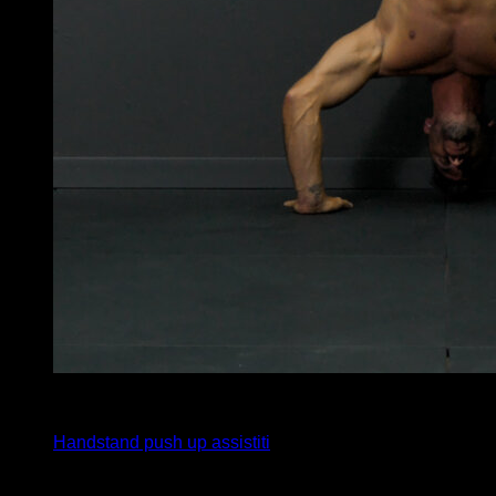
x
20
Handstand push up assistiti
Potrebbe piacerti anche