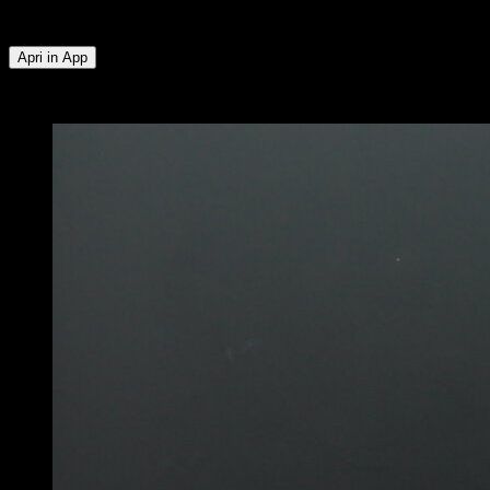
Posteriori della Coscia ∙ Serrato ∙ Trapezio Superiore
Apri in App
x
4
GIRI