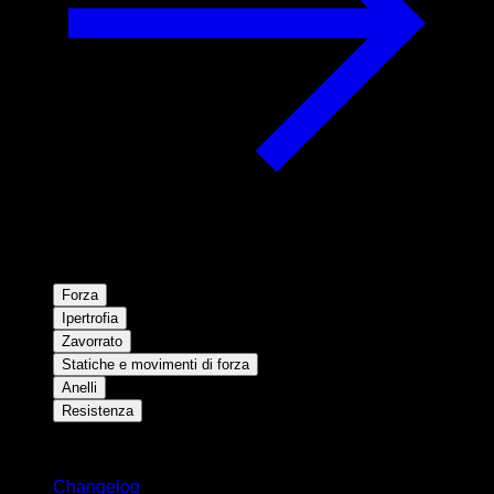
Forza
Ipertrofia
Zavorrato
Statiche e movimenti di forza
Anelli
Resistenza
Rimani aggiornato
Changelog