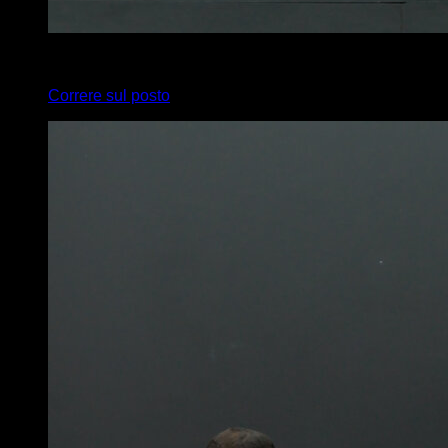
x
20
Correre sul posto