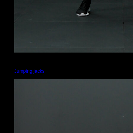
x
20
Jumping jacks