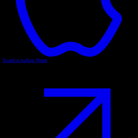
Scarica su
App Store