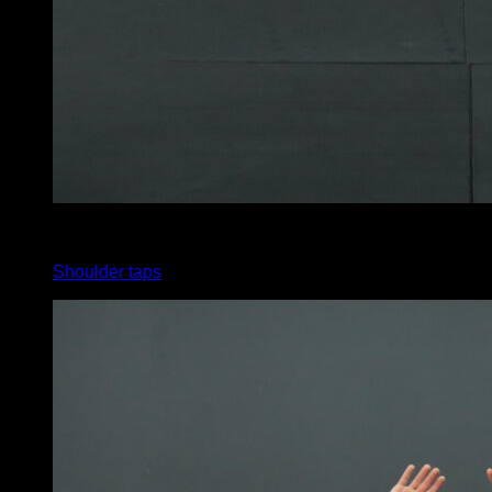
x
20
Shoulder taps