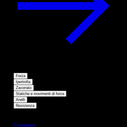
Forza
Ipertrofia
Zavorrato
Statiche e movimenti di forza
Anelli
Resistenza
Rimani aggiornato
Changelog