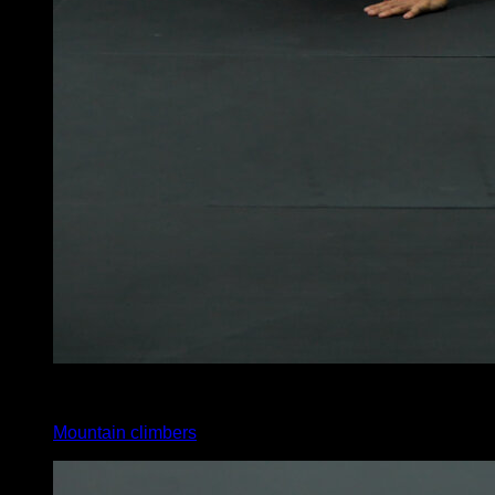
x
20
Mountain climbers