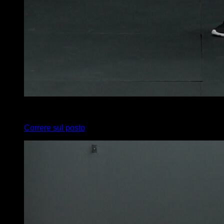
x
20
Correre sul posto