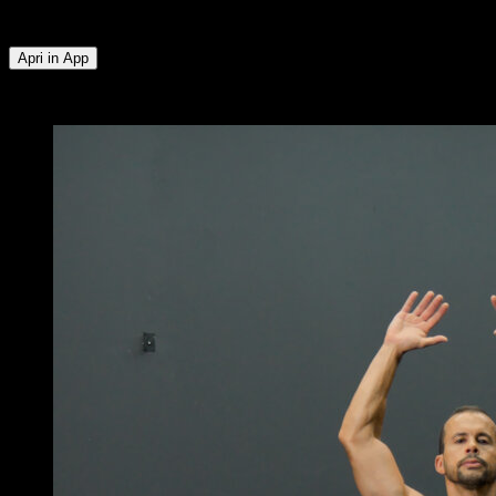
Pettorale Inferiore ∙ Pettorale Superiore
Apri in App
x
5
GIRI