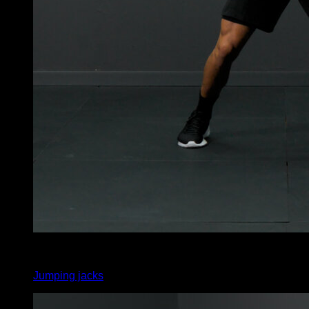
x
20
Jumping jacks