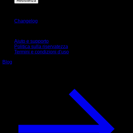
Resistenza
Rimani aggiornato
Changelog
Supporto
Aiuto e supporto
Politica sulla riservatezza
Termini e condizioni d'uso
Blog