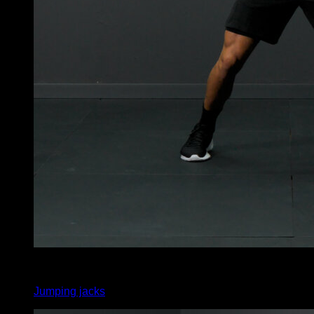
x
20
Jumping jacks