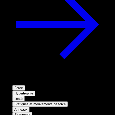
Force
Hypertrophie
Lesté
Statiques et mouvements de force
Anneaux
Endurance