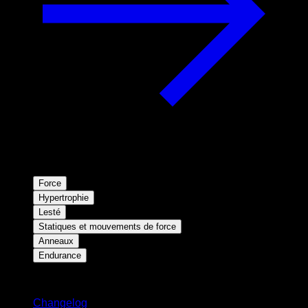
Force
Hypertrophie
Lesté
Statiques et mouvements de force
Anneaux
Endurance
Restez informé
Changelog