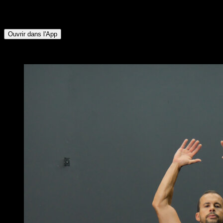
Fléchisseurs de Hanche ∙ Pectoraux Inférieurs ∙ Pectoraux
Supérieurs
Ouvrir dans l'App
x
5
TOURS