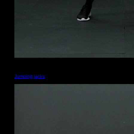
x
20
Jumping jacks