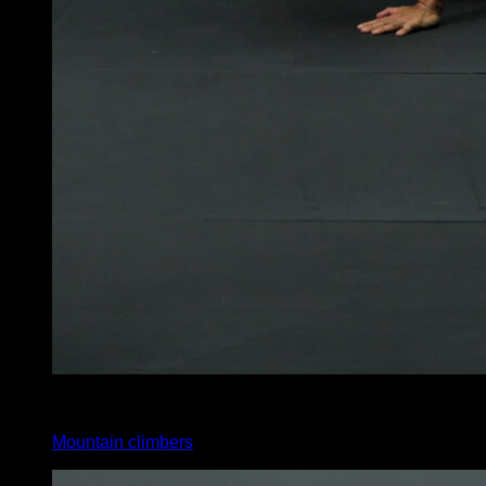
x
20
Mountain climbers