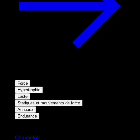
Force
Hypertrophie
Lesté
Statiques et mouvements de force
Anneaux
Endurance
Restez informé
Changelog