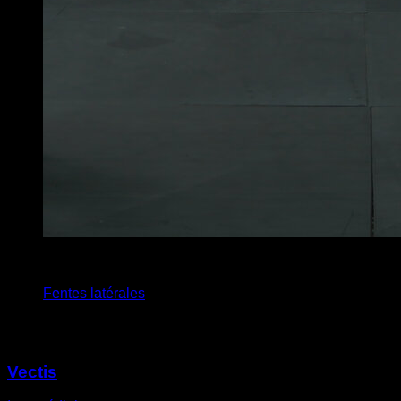
4
x
15
Fentes latérales
Vous pourriez aussi aimer
Vectis