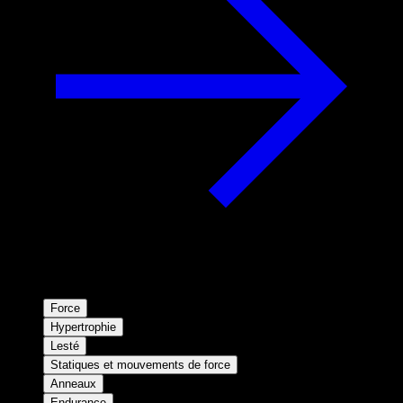
Force
Hypertrophie
Lesté
Statiques et mouvements de force
Anneaux
Endurance