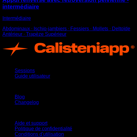
intermédiaire
Intermédiaire
Abdominaux ∙ Ischio-jambiers ∙ Fessiers ∙ Mollets ∙ Deltoïde
Antérieur ∙ Trapèze Supérieur
App
Sessions
Guide utilisateur
Restez informé
Blog
Changelog
Support
Aide et support
Politique de confidentialité
Conditions d'utilisation