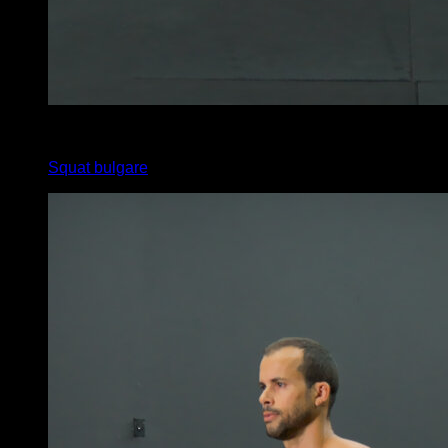
4
x
18
Squat bulgare