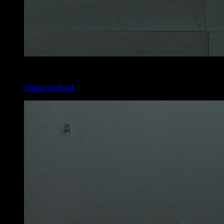
2
x
20
Squat profond