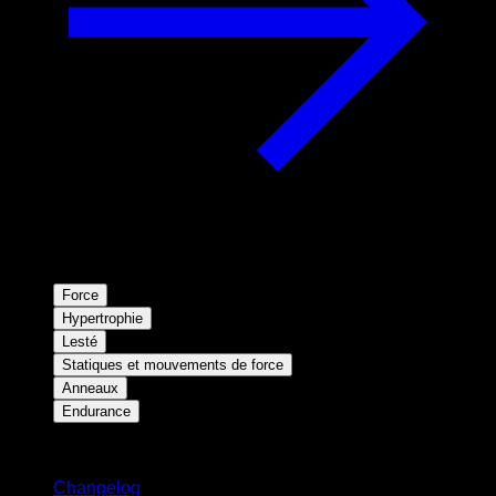
Force
Hypertrophie
Lesté
Statiques et mouvements de force
Anneaux
Endurance
Restez informé
Changelog