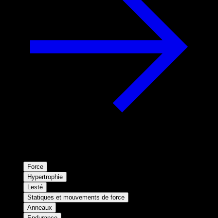
Force
Hypertrophie
Lesté
Statiques et mouvements de force
Anneaux
Endurance