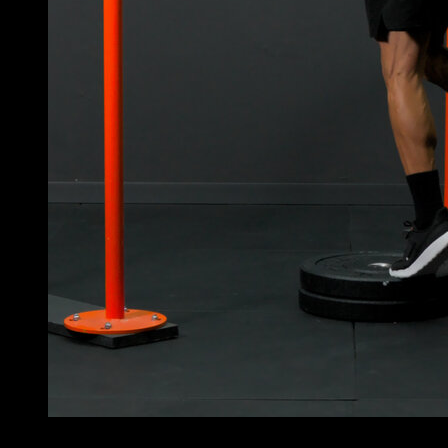
2
x
20