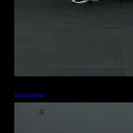
2
x
12
Squat bulgare