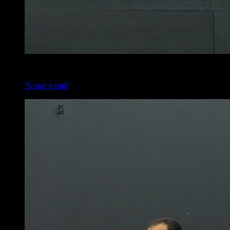
2
x
10
Squat sauté