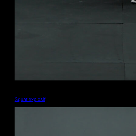
2
x
10
Squat explosif