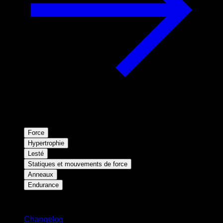
Force
Hypertrophie
Lesté
Statiques et mouvements de force
Anneaux
Endurance
Restez informé
Changelog