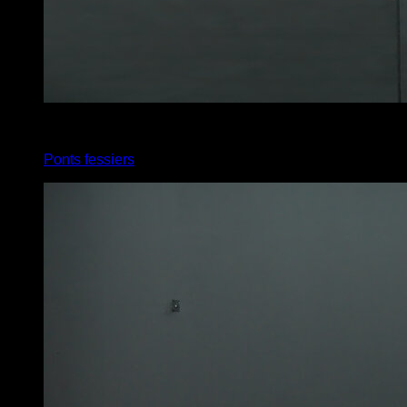
4
x
12
Ponts fessiers