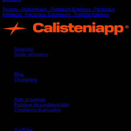
Triceps ∙ Abdominaux ∙ Rotateurs Externes ∙ Pectoraux
Inférieurs ∙ Pectoraux Supérieurs ∙ Trapèze Inférieur
App
Sessions
Guide utilisateur
Restez informé
Blog
Changelog
Support
Aide et support
Politique de confidentialité
Conditions d'utilisation
suivez-nous !
YouTube