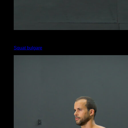
4
x
12
Squat bulgare