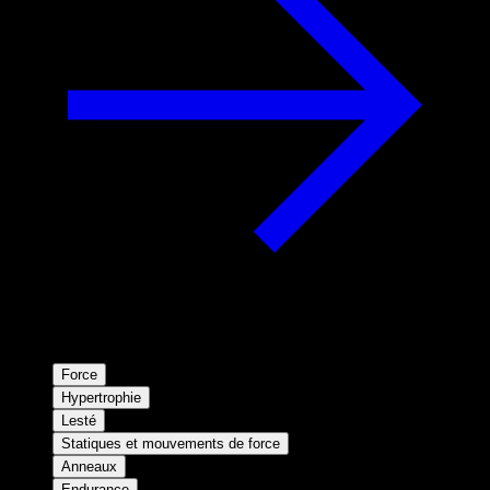
Force
Hypertrophie
Lesté
Statiques et mouvements de force
Anneaux
Endurance