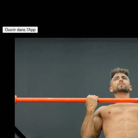
groupes musculaires suivants : Biceps ∙ Dorsaux ∙ Triceps ∙
Pectoraux Inférieurs ∙ Deltoïde Antérieur ∙ Quadriceps ∙
Fessiers ∙ Ischio-jambiers ∙ Lombaires ∙ Pectoraux
Supérieurs
Ouvrir dans l'App