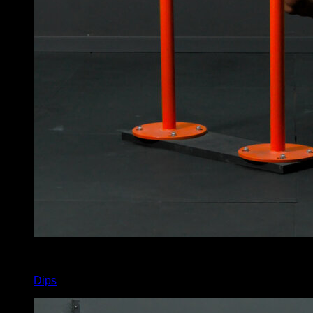
3
x
17
Dips