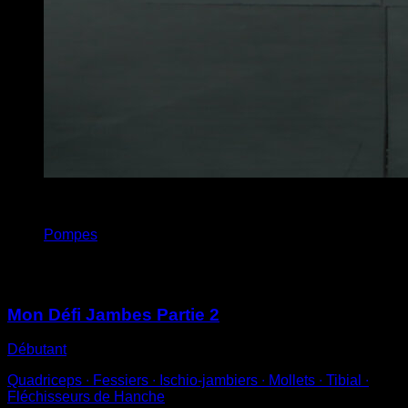
3
x
18
Pompes
Vous pourriez aussi aimer
Mon Défi Jambes Partie 2
Débutant
Quadriceps ∙ Fessiers ∙ Ischio-jambiers ∙ Mollets ∙ Tibial ∙
Fléchisseurs de Hanche