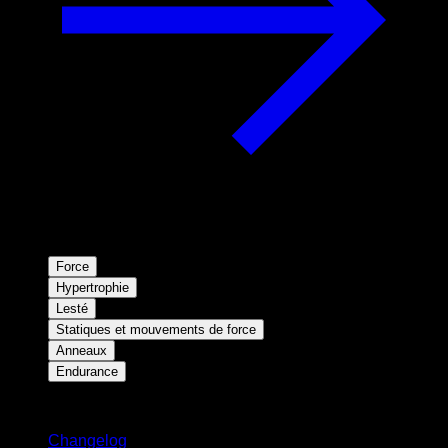
Force
Hypertrophie
Lesté
Statiques et mouvements de force
Anneaux
Endurance
Restez informé
Changelog