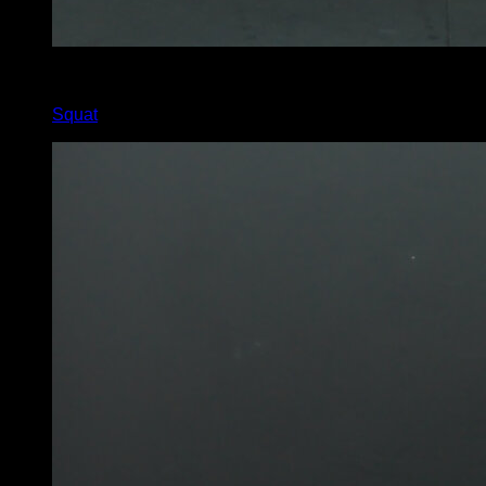
3
x
15
Squat