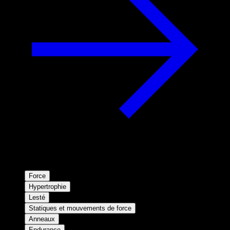
Force
Hypertrophie
Lesté
Statiques et mouvements de force
Anneaux
Endurance