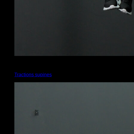
4
x
8
Tractions supines