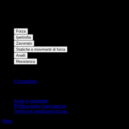
Forza
Ipertrofia
Zavorrato
Statiche e movimenti di forza
Anelli
Resistenza
Rimani aggiornato
Changelog
Supporto
Aiuto e supporto
Politica sulla riservatezza
Termini e condizioni d'uso
Blog