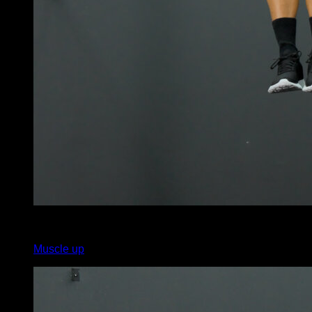
x
10
Muscle up