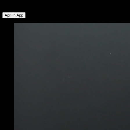
Posteriori della Coscia ∙ Lombari ∙ Deltoide Anteriore
Apri in App