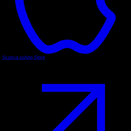
Scarica su
App Store