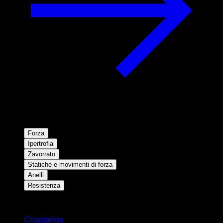
Forza
Ipertrofia
Zavorrato
Statiche e movimenti di forza
Anelli
Resistenza
Rimani aggiornato
Changelog