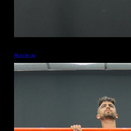
x
5
Muscle up