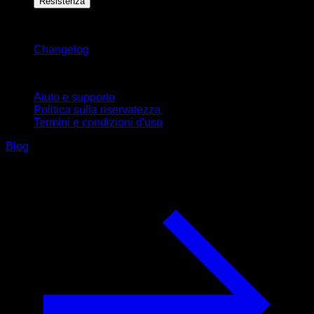
Resistenza
Rimani aggiornato
Changelog
Supporto
Aiuto e supporto
Politica sulla riservatezza
Termini e condizioni d'uso
Blog