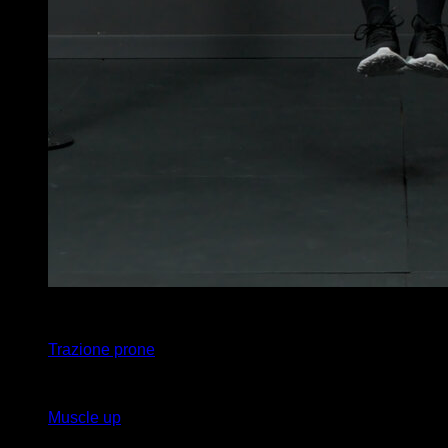
x
15
Trazione prone
x
1
Muscle up