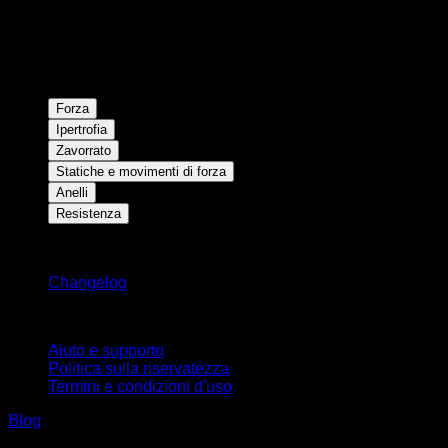
Forza
Ipertrofia
Zavorrato
Statiche e movimenti di forza
Anelli
Resistenza
Rimani aggiornato
Changelog
Supporto
Aiuto e supporto
Politica sulla riservatezza
Termini e condizioni d'uso
Blog