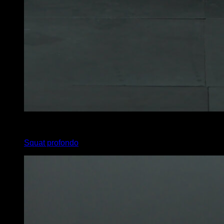
3
x
30
Squat profondo