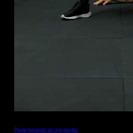
3
x
15
Ponte femorale ad una gamba