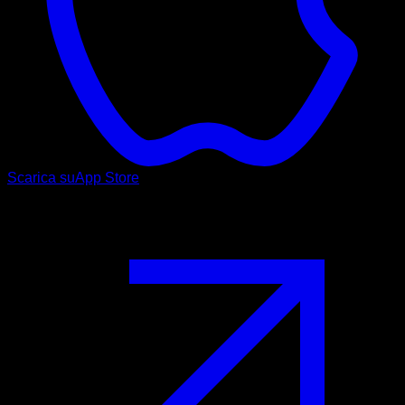
Scarica su
App Store