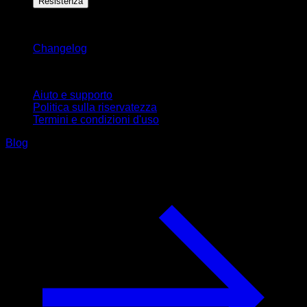
Resistenza
Rimani aggiornato
Changelog
Supporto
Aiuto e supporto
Politica sulla riservatezza
Termini e condizioni d'uso
Blog