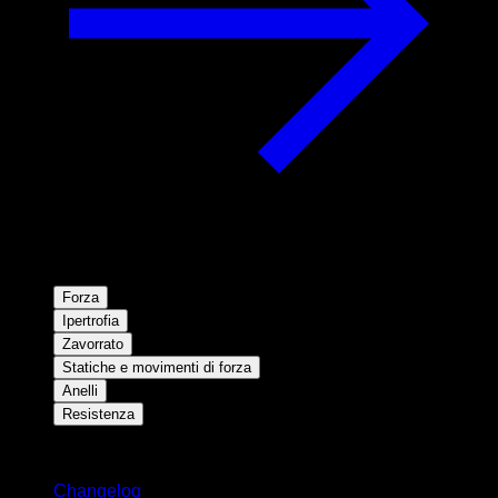
Forza
Ipertrofia
Zavorrato
Statiche e movimenti di forza
Anelli
Resistenza
Rimani aggiornato
Changelog