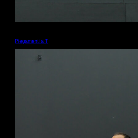
3
x
8
Piegamenti a T