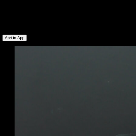
gruppi muscolari: Tricipiti ∙ Deltoide Anteriore ∙ Pettorale
Superiore ∙ Addominali ∙ Rotatori Esterni ∙ Pettorale Inferiore ∙
Trapezio Inferiore ∙ Deltoide Posteriore ∙ Deltoide Laterale ∙
Quadricipiti ∙ Glutei ∙ Muscoli Posteriori della Coscia ∙
Polpacci
Apri in App