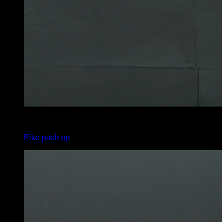
3
x
16
Pike push up