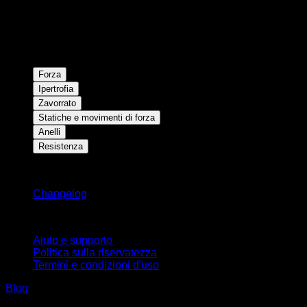
Forza
Ipertrofia
Zavorrato
Statiche e movimenti di forza
Anelli
Resistenza
Rimani aggiornato
Changelog
Supporto
Aiuto e supporto
Politica sulla riservatezza
Termini e condizioni d'uso
Blog