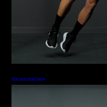
3
x
20
One arm dead hang