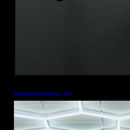
3
x
2
Trazione monobraccio - oap