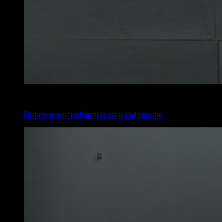
4
x
10
Rétroversion pelvienne en quadrupédie