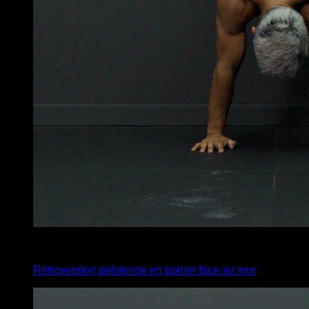
4
x
20
Rétroversion pelvienne en poirier face au mur