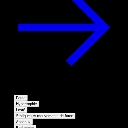
Force
Hypertrophie
Lesté
Statiques et mouvements de force
Anneaux
Endurance