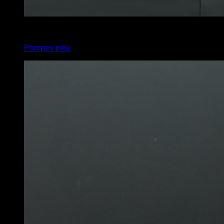
4
x
10
Pompes pike