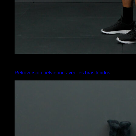
4
x
10
Rétroversion pelvienne avec les bras tendus