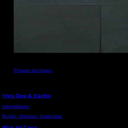
4
x
12
Pompes déclinées
Vous pourriez aussi aimer
Yoru Dos & Cardio
Intermédiaire
Biceps ∙ Dorsaux ∙ Avant-bras
Plus de Coca