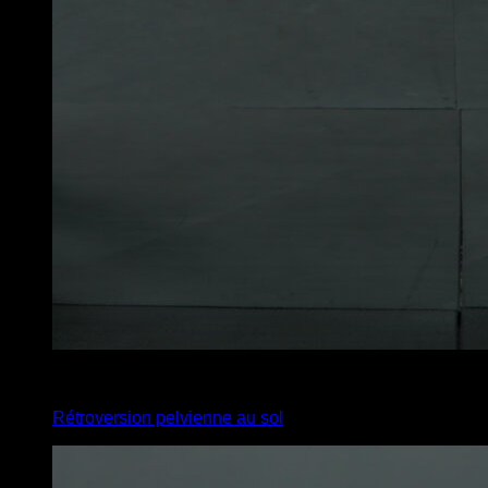
4
x
10
Rétroversion pelvienne au sol