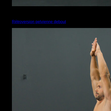
4
x
10
Rétroversion pelvienne debout