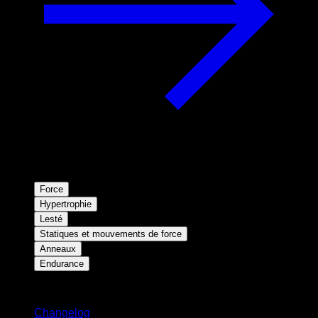
Force
Hypertrophie
Lesté
Statiques et mouvements de force
Anneaux
Endurance
Restez informé
Changelog