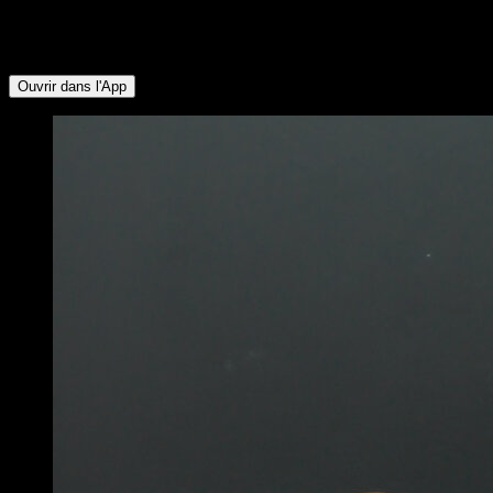
groupes musculaires suivants : Abdominaux ∙ Ischio-jambiers
∙ Fessiers ∙ Deltoïde Antérieur ∙ Trapèze Supérieur ∙ Serratus
∙ Triceps ∙ Pectoraux Supérieurs
Ouvrir dans l'App