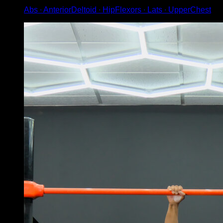
Abs ∙ AnteriorDeltoid ∙ HipFlexors ∙ Lats ∙ UpperChest