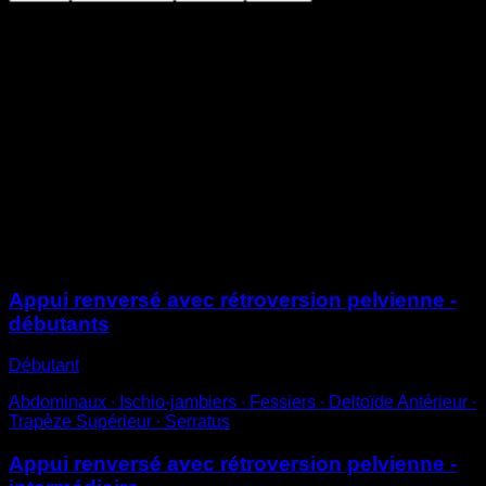
Place-toi au sol avec les mains et les genoux appuyés
dessus.
Contracte les abdominaux, les ischio-jambiers et les
fessiers en même temps pour faire basculer tes
hanches vers l’arrière, en éliminant la courbure
lombaire.
Lorsque tu reviens à la position initiale, accentue le
mouvement inverse en maximisant ta courbure
lombaire afin de bien sentir la différence entre chaque
position.
Sessions
Appui renversé avec rétroversion pelvienne -
débutants
Débutant
Abdominaux ∙ Ischio-jambiers ∙ Fessiers ∙ Deltoïde Antérieur ∙
Trapèze Supérieur ∙ Serratus
Appui renversé avec rétroversion pelvienne -