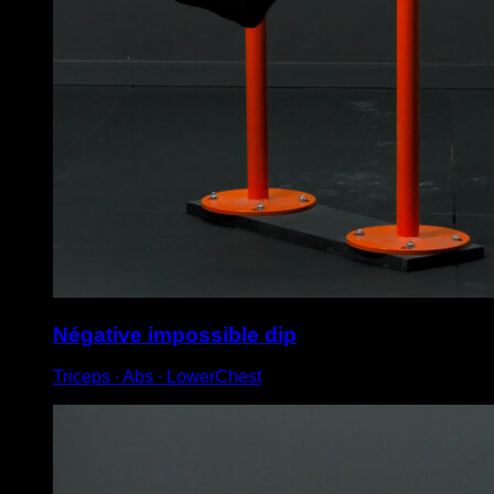
Négative impossible dip
Triceps ∙ Abs ∙ LowerChest