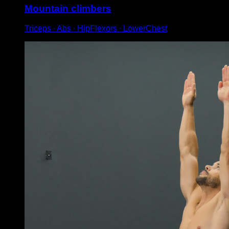
Mountain climbers
Triceps ∙ Abs ∙ HipFlexors ∙ LowerChest