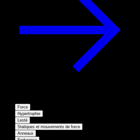
Force
Hypertrophie
Lesté
Statiques et mouvements de force
Anneaux
Endurance