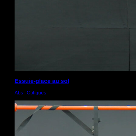
Essuie-glace au sol
Abs ∙ Obliques