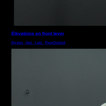
Élévations en front lever
Biceps ∙ Abs ∙ Lats ∙ RearDeltoid