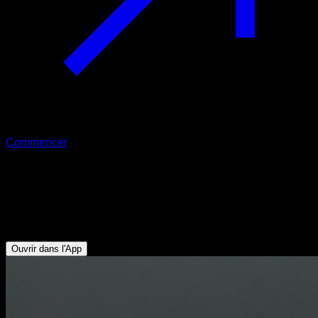
Commencer
Rétroversion pelvienne en
quadrupédie
Abdominaux - Ischio-jambiers - Fessiers
Ouvrir dans l'App