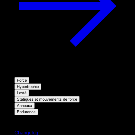
Force
Hypertrophie
Lesté
Statiques et mouvements de force
Anneaux
Endurance
Restez informé
Changelog