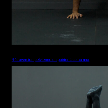
4
x
20
Rétroversion pelvienne en poirier face au mur