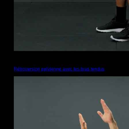
4
x
10
Rétroversion pelvienne avec les bras tendus