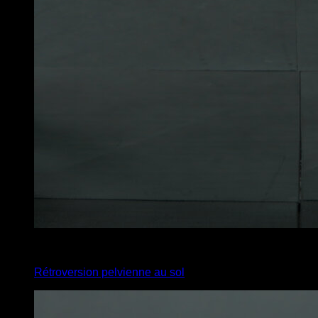
4
x
10
Rétroversion pelvienne au sol