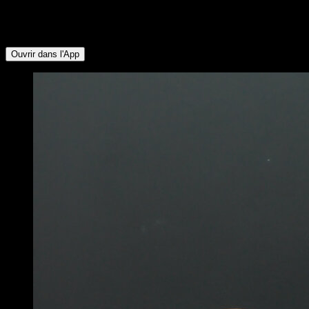
groupes musculaires suivants : Abdominaux ∙ Ischio-jambiers
∙ Fessiers ∙ Mollets ∙ Deltoïde Antérieur ∙ Trapèze Supérieur ∙
Serratus ∙ Triceps ∙ Pectoraux Supérieurs
Ouvrir dans l'App