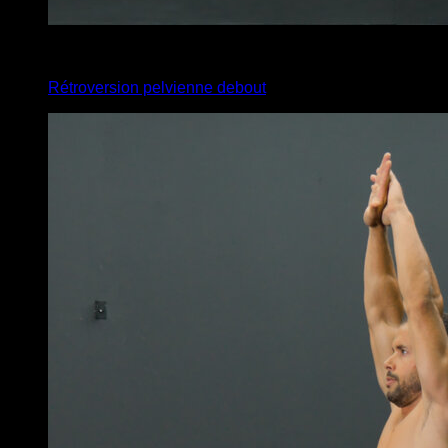
4
x
10
Rétroversion pelvienne debout