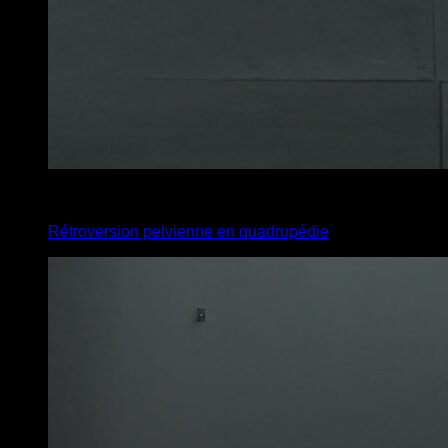
4
x
10
Rétroversion pelvienne en quadrupédie