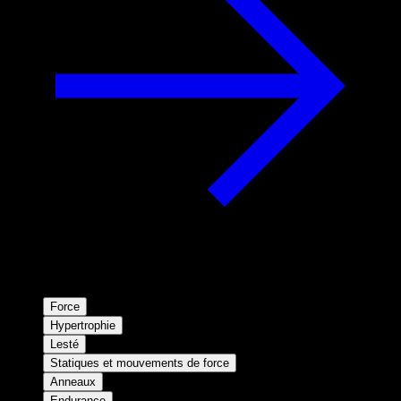
Force
Hypertrophie
Lesté
Statiques et mouvements de force
Anneaux
Endurance