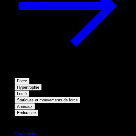
Force
Hypertrophie
Lesté
Statiques et mouvements de force
Anneaux
Endurance
Restez informé
Changelog