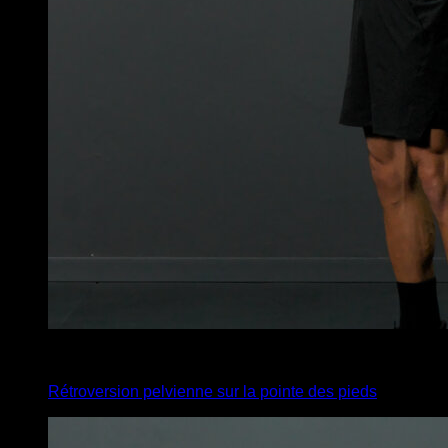
4
x
10
Rétroversion pelvienne sur la pointe des pieds