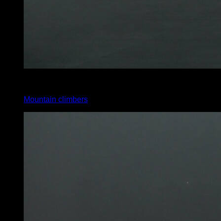
2
x
15
Mountain climbers