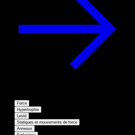
Force
Hypertrophie
Lesté
Statiques et mouvements de force
Anneaux
Endurance