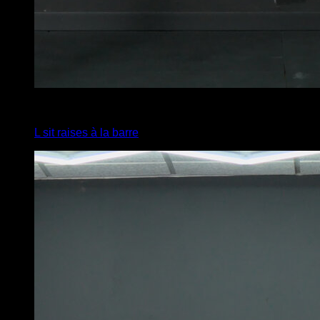
2
x
10
L sit raises à la barre