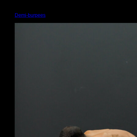
2
x
15
Demi-burpees