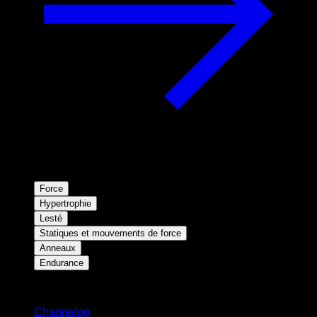
Force
Hypertrophie
Lesté
Statiques et mouvements de force
Anneaux
Endurance
Restez informé
Changelog