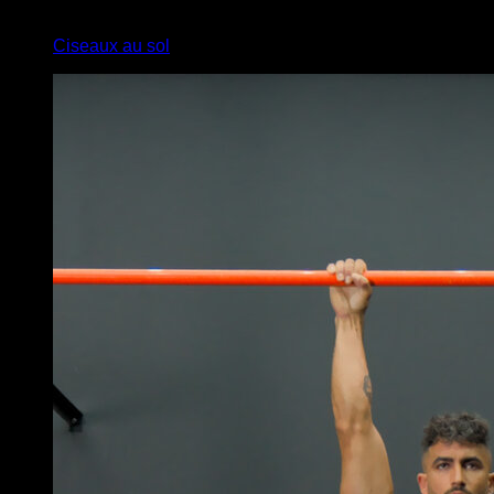
2
x
10
Ciseaux au sol