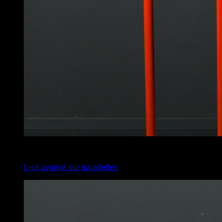
2
x
12
L-sit avancé sur parallettes