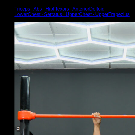
Triceps ∙ Abs ∙ HipFlexors ∙ AnteriorDeltoid ∙
LowerChest ∙ Serratus ∙ UpperChest ∙ UpperTrapezius