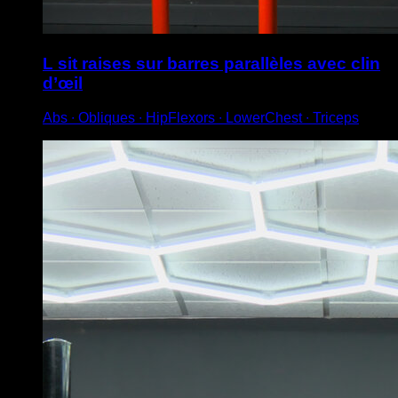
L sit raises sur barres parallèles avec clin
d’œil
Abs ∙ Obliques ∙ HipFlexors ∙ LowerChest ∙ Triceps