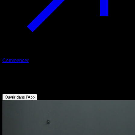
Commencer
Planche abdominale avancée
Abdominaux
Ouvrir dans l'App