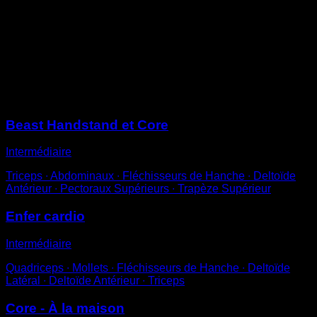
les jambes tendus
À partir de cette position essaie de te relever de façon à
ce que seuls tes mains et tes pieds touchent le sol
Plus la distance entre les mains et les pieds est grande
plus la difficulté augmente
Sessions
Beast Handstand et Core
Intermédiaire
Triceps ∙ Abdominaux ∙ Fléchisseurs de Hanche ∙ Deltoïde
Antérieur ∙ Pectoraux Supérieurs ∙ Trapèze Supérieur
Enfer cardio
Intermédiaire
Quadriceps ∙ Mollets ∙ Fléchisseurs de Hanche ∙ Deltoïde
Latéral ∙ Deltoïde Antérieur ∙ Triceps
Core - À la maison