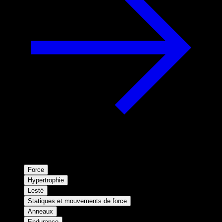
Force
Hypertrophie
Lesté
Statiques et mouvements de force
Anneaux
Endurance