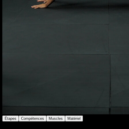
Étapes
Compétences
Muscles
Matériel
Allonge-toi face contre terre sur le sol avec les bras et