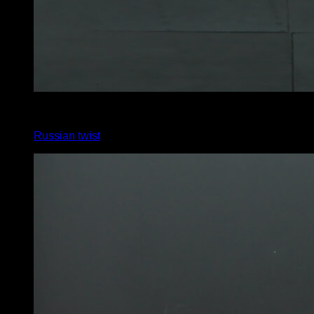
6
x
20
Russian twist