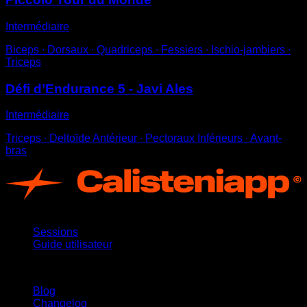
Intermédiaire
Biceps ∙ Dorsaux ∙ Quadriceps ∙ Fessiers ∙ Ischio-jambiers ∙
Triceps
Défi d’Endurance 5 - Javi Ales
Intermédiaire
Triceps ∙ Deltoïde Antérieur ∙ Pectoraux Inférieurs ∙ Avant-
bras
App
Sessions
Guide utilisateur
Restez informé
Blog
Changelog