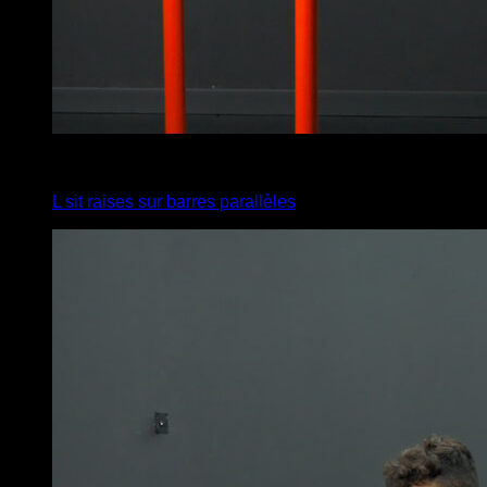
3
x
10
L sit raises sur barres parallèles