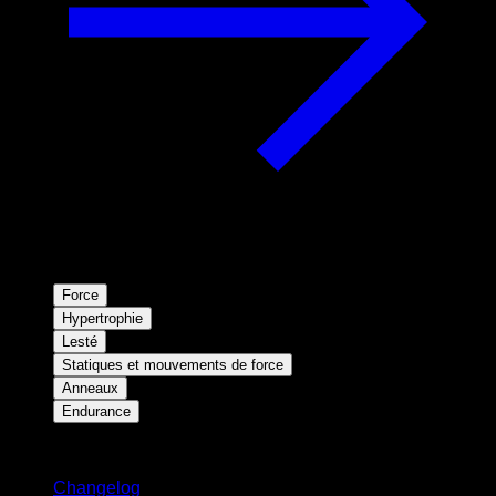
Force
Hypertrophie
Lesté
Statiques et mouvements de force
Anneaux
Endurance
Restez informé
Changelog