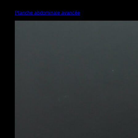
6
x
20
Planche abdominale avancée