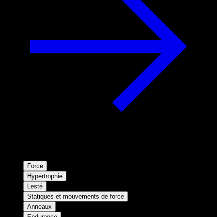
Force
Hypertrophie
Lesté
Statiques et mouvements de force
Anneaux
Endurance