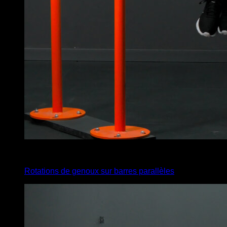
6
x
20
Rotations de genoux sur barres parallèles