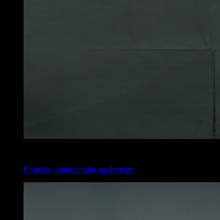
6
x
20
Planche abdominale spiderman