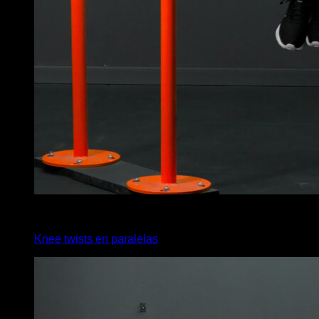
6
x
20
Knee twists en paralelas