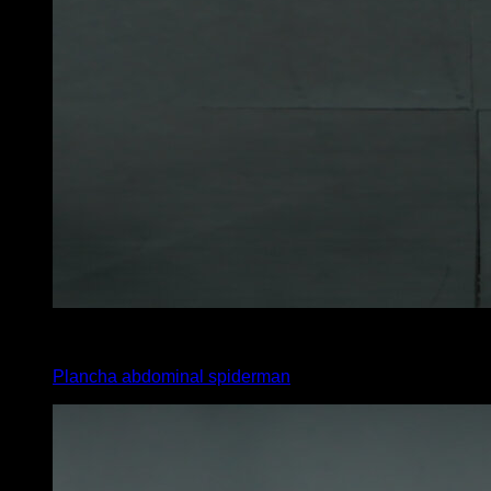
6
x
20
Plancha abdominal spiderman