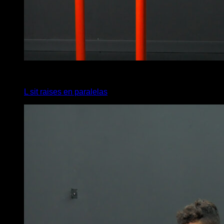
3
x
10
L sit raises en paralelas