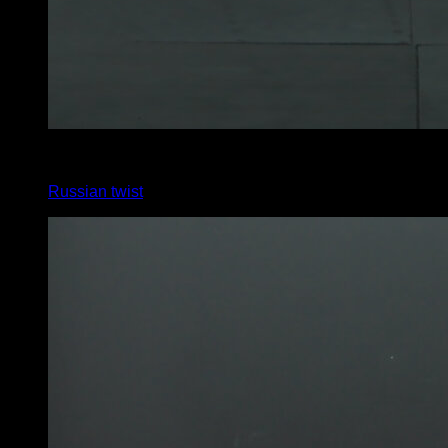
6
x
20
Russian twist