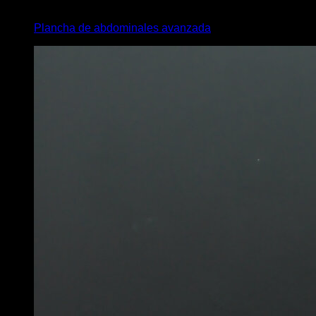
6
x
20
Plancha de abdominales avanzada