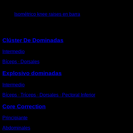
6
x
20
Isométrico knee raises en barra
Puede que te interese
Clúster De Dominadas
Intermedio
Bíceps ∙ Dorsales
Explosivo dominadas
Intermedio
Bíceps ∙ Tríceps ∙ Dorsales ∙ Pectoral Inferior
Core Correction
Principiante
Abdominales