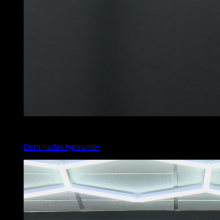
4
x
8
Dominadas typewriter