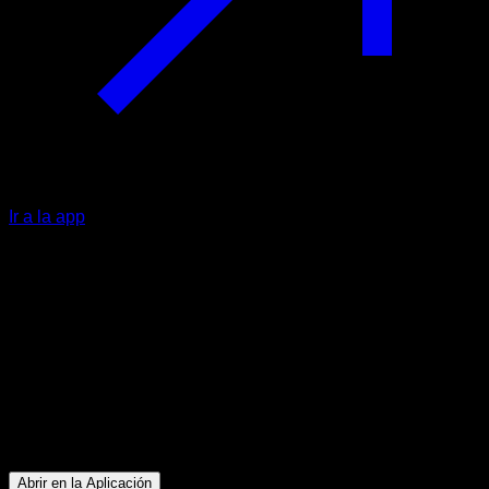
Ir a la app
Intermedio
Espalda y bíceps Ultra Instinto
Bíceps ∙ Dorsales ∙ Abdominales ∙ Flexores de Cadera
40
min
Sesión para atletas de nivel Intermedio. Entrena los
siguientes grupos musculares: Bíceps ∙ Dorsales ∙
Abdominales ∙ Flexores de Cadera
Abrir en la Aplicación