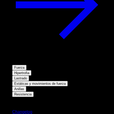
Fuerza
Hipertrofia
Lastrado
Estáticas y movimientos de fuerza
Anillas
Resistencia
Novedades
Changelog