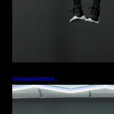
4
x
4
Dominadas asimétricas