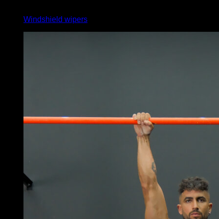
4
x
3
Windshield wipers