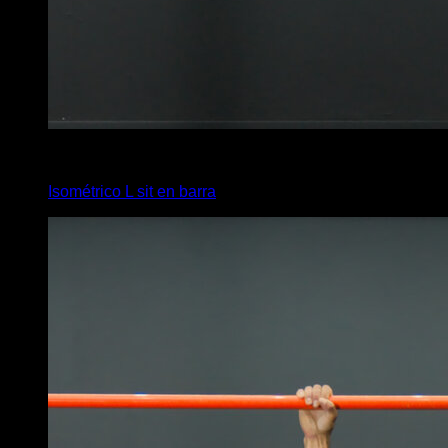
4
x
15
Isométrico L sit en barra