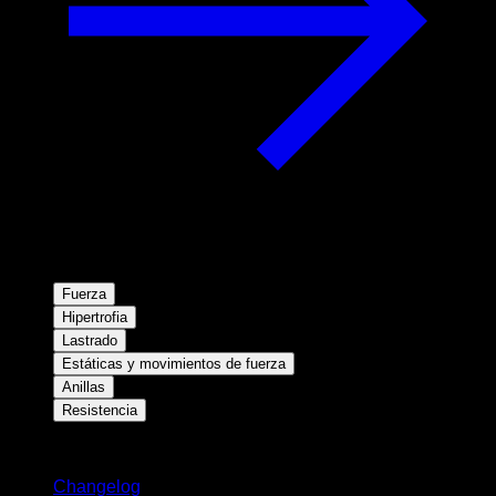
Fuerza
Hipertrofia
Lastrado
Estáticas y movimientos de fuerza
Anillas
Resistencia
Novedades
Changelog