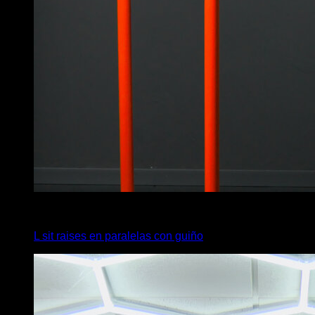
4
x
6
L sit raises en paralelas con guiño