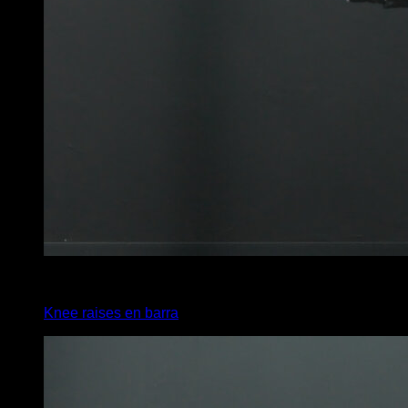
4
x
12
Knee raises en barra