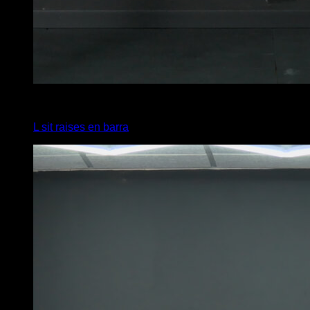
4
x
8
L sit raises en barra