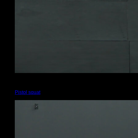
4
x
10
Pistol squat