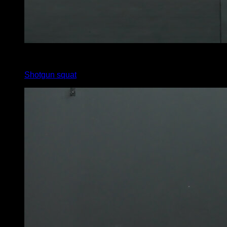
4
x
4
Shotgun squat