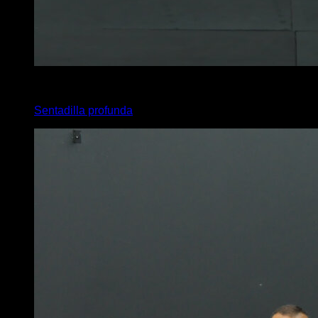
4
x
25
Sentadilla profunda