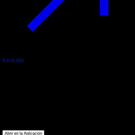
Ir a la app
Intermedio
Ultra Instinto Piernasténico
Cuádriceps ∙ Gemelos ∙ Isquiotibiales ∙ Glúteos ∙ Lumbares
45
min
Sesión para atletas de nivel Intermedio. Entrena los
siguientes grupos musculares: Cuádriceps ∙ Gemelos ∙
Isquiotibiales ∙ Glúteos ∙ Lumbares
Abrir en la Aplicación