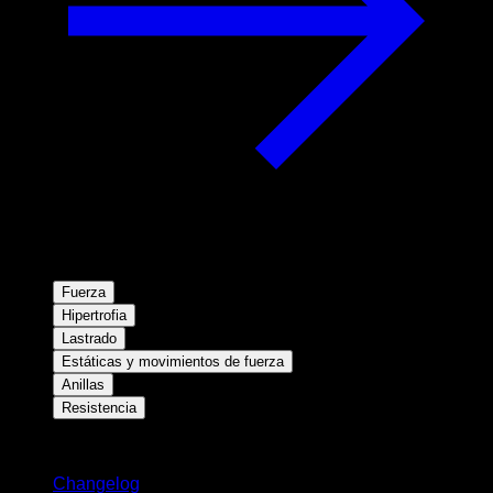
Fuerza
Hipertrofia
Lastrado
Estáticas y movimientos de fuerza
Anillas
Resistencia
Novedades
Changelog