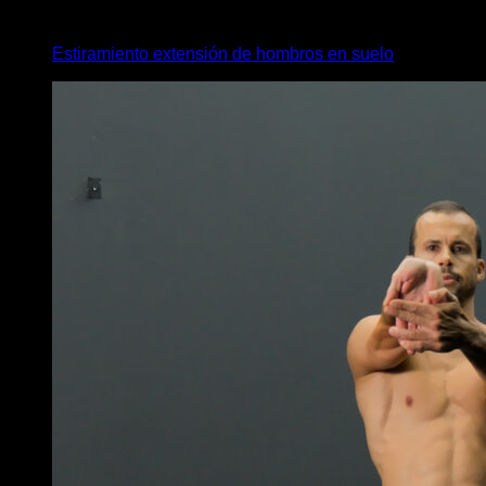
4
x
35
Estiramiento extensión de hombros en suelo