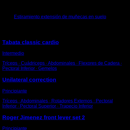
4
x
35
Estiramiento extensión de muñecas en suelo
Puede que te interese
Tabata classic cardio
Intermedio
Tríceps ∙ Cuádriceps ∙ Abdominales ∙ Flexores de Cadera ∙
Pectoral Inferior ∙ Gemelos
Unilateral correction
Principiante
Tríceps ∙ Abdominales ∙ Rotadores Externos ∙ Pectoral
Inferior ∙ Pectoral Superior ∙ Trapecio Inferior
Roger Jimenez front lever set 2
Principiante