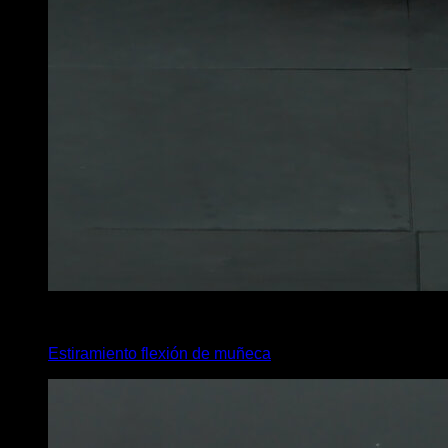
4
x
35
Estiramiento flexión de muñeca