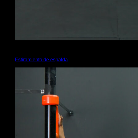
4
x
35
Estiramiento de espalda