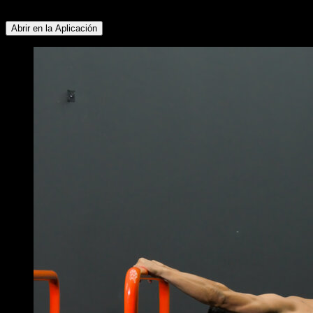
Pectoral Superior ∙ Deltoides Anterior ∙ Antebrazos
Abrir en la Aplicación