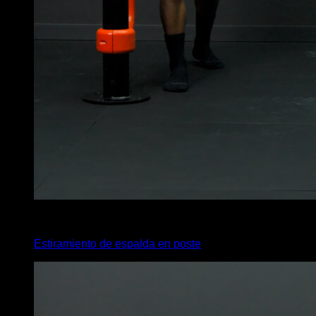
4
x
35
Estiramiento de espalda en poste